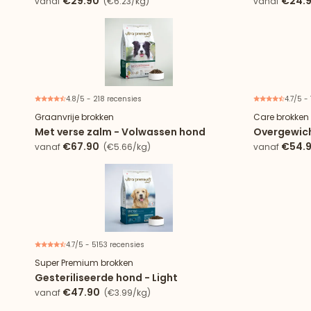
€29.90
€24.
vanaf
(€6.23/kg)
vanaf
4.8/5 - 218 recensies
4.7/5 -
Graanvrije brokken
Care brokken
Met verse zalm - Volwassen hond
Overgewicht
€67.90
€54.
vanaf
(€5.66/kg)
vanaf
4.7/5 - 5153 recensies
Super Premium brokken
Gesteriliseerde hond - Light
€47.90
vanaf
(€3.99/kg)