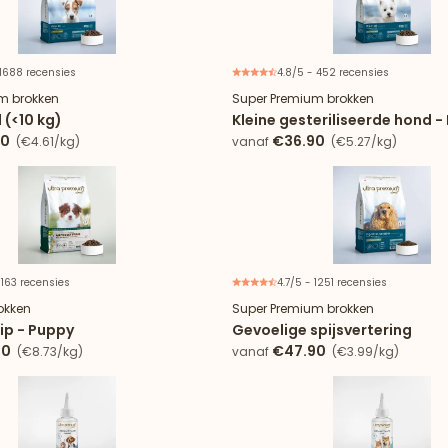
 1688 recensies
4.8/5 - 452 recensies
m brokken
Super Premium brokken
 (<10 kg)
Kleine gesteriliseerde hond - 
90
€36.90
(€4.61/kg)
vanaf
(€5.27/kg)
 163 recensies
4.7/5 - 1251 recensies
okken
Super Premium brokken
ip - Puppy
Gevoelige spijsvertering
90
€47.90
(€8.73/kg)
vanaf
(€3.99/kg)