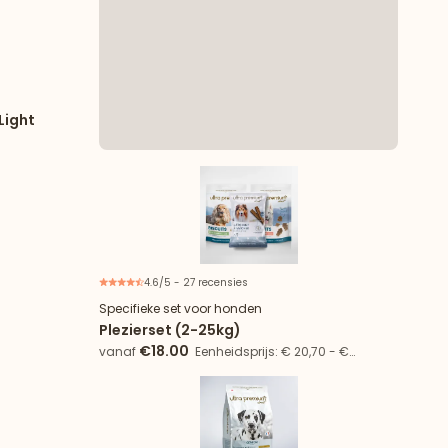
Light
4.6/5 - 27 recensies
13% besparing
6 artikelen
Specifieke set voor honden
Plezierset (2-25kg)
€18.00
vanaf
Eenheidsprijs: € 20,70 - €
37,50/kg