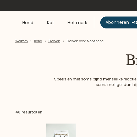
Abonneren
-1
Hond
Kat
Het merk
Welkom
Hond
Brokken​
Brokken voor Mopshond
B
Speels en met soms bijna menselijke reacti
soms molliger dan hij
46 resultaten