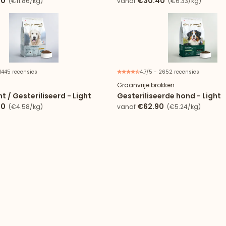
90
€30.40
(€11.86/kg)
vanaf
(€6.33/kg)
 1445 recensies
4.7/5 - 2652 recensies
Graanvrije brokken
 / Gesteriliseerd - Light
Gesteriliseerde hond - Light
90
€62.90
(€4.58/kg)
vanaf
(€5.24/kg)