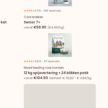
4.7/5 - 495 recensies
Care brokken
 kat
Senior 7+
€59.90
vanaf
(€4.99/kg)
4.6/5 - 87 recensies
Nieuw
Speciale aanbieding
Mixed feeding voor honden
12 kg spijsvertering + 24 blikken paté
€104.50
vanaf
Eenheid: € 115,80 - € 4,84/kg