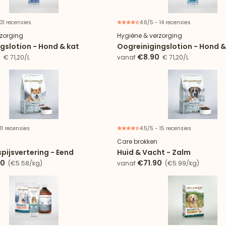
 31 recensies
4.6/5 - 14 recensies
rzorging
Hygiëne & verzorging
gslotion - Hond & kat
Oogreinigingslotion - Hond &
0
€8.90
€ 71,20/L
vanaf
€ 71,20/L
 11 recensies
4.5/5 - 15 recensies
Nieuw
Care brokken
pijsvertering - Eend
Huid & Vacht - Zalm
90
€71.90
(€5.58/kg)
vanaf
(€5.99/kg)