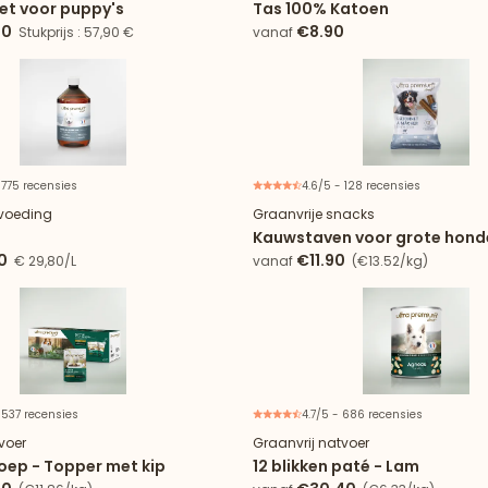
t voor puppy's
Tas 100% Katoen
00
€8.90
Stukprijs : 57,90 €
vanaf
 775 recensies
4.6/5 - 128 recensies
Verpakking van
voeding
Graanvrije snacks
Kauwstaven voor grote honde
0
€11.90
€ 29,80/L
vanaf
(€13.52/kg)
 537 recensies
4.7/5 - 686 recensies
voer
Graanvrij natvoer
soep - Topper met kip
12 blikken paté - Lam