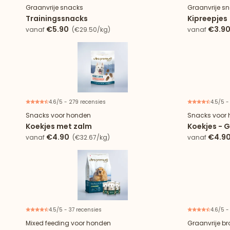
Graanvrije snacks
Graanvrije s
Trainingssnacks
Kipreepjes
€5.90
€3.9
vanaf
(€29.50/kg)
vanaf
4.6/5 - 279 recensies
4.5/5 -
Snacks voor honden
Snacks voor
Koekjes met zalm
Koekjes - G
€4.90
€4.9
vanaf
(€32.67/kg)
vanaf
4.5/5 - 37 recensies
4.6/5 -
Speciale aanbieding
Mixed feeding voor honden
Graanvrije br