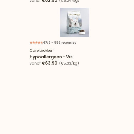
€62.90
vanaf
(€5.24/kg)
4.7/5 - 886 recensies
Care brokken
Hypoallergeen - Vis
€63.90
vanaf
(€5.33/kg)