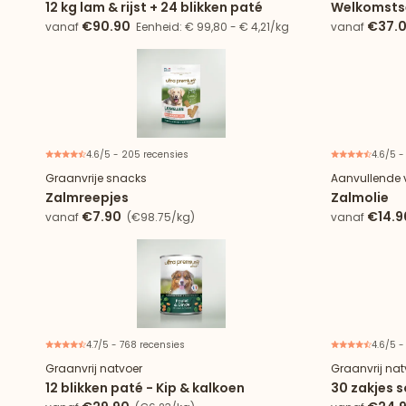
12 kg lam & rijst + 24 blikken paté
Welkomstse
€90.90
€37.
vanaf
Eenheid: € 99,80 - € 4,21/kg
vanaf
4.6/5 - 205 recensies
4.6/5 -
Graanvrije snacks
Aanvullende 
Zalmreepjes
Zalmolie
€7.90
€14.9
vanaf
(€98.75/kg)
vanaf
4.7/5 - 768 recensies
4.6/5 -
Graanvrij natvoer
Graanvrij nat
12 blikken paté - Kip & kalkoen
30 zakjes 