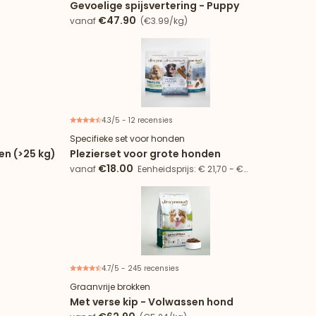
Gevoelige spijsvertering - Puppy
€47.90
vanaf
(€3.99/kg)
4.3/5 - 12 recensies
 4 zakjes
17% besparing
6 artikelen
Specifieke set voor honden
n (>25 kg)
Plezierset voor grote honden
€18.00
vanaf
Eenheidsprijs: € 21,70 - €
34,62/kg
4.7/5 - 245 recensies
Graanvrije brokken
Met verse kip - Volwassen hond