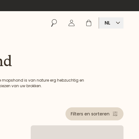
Zoeken
Inloggen
Winkelmand
NL
nd
De mopshond is van nature erg hebzuchtig en
kiezen van uw brokken.
Filters en sorteren