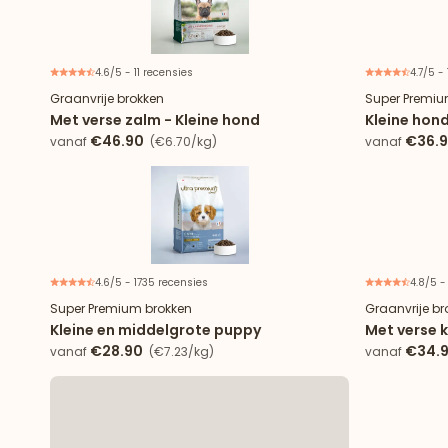
4.6/5 - 11 recensies
4.7/5 -
Nieuw
Graanvrije brokken
Super Premiu
Met verse zalm - Kleine hond
Kleine hond
€46.90
€36.
vanaf
(€6.70/kg)
vanaf
4.6/5 - 1735 recensies
4.8/5 -
Super Premium brokken
Graanvrije br
Kleine en middelgrote puppy
Met verse k
€28.90
€34.
vanaf
(€7.23/kg)
vanaf