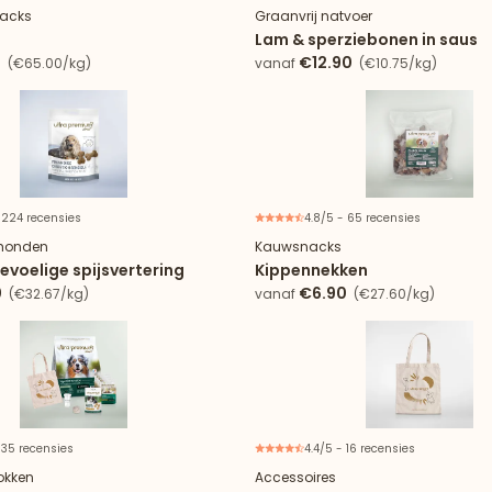
nacks
Graanvrij natvoer
Lam & sperziebonen in saus
0
€12.90
(€65.00/kg)
vanaf
(€10.75/kg)
 224 recensies
4.8/5 - 65 recensies
 honden
Kauwsnacks
evoelige spijsvertering
Kippennekken
0
€6.90
(€32.67/kg)
vanaf
(€27.60/kg)
 35 recensies
4.4/5 - 16 recensies
okken
Accessoires