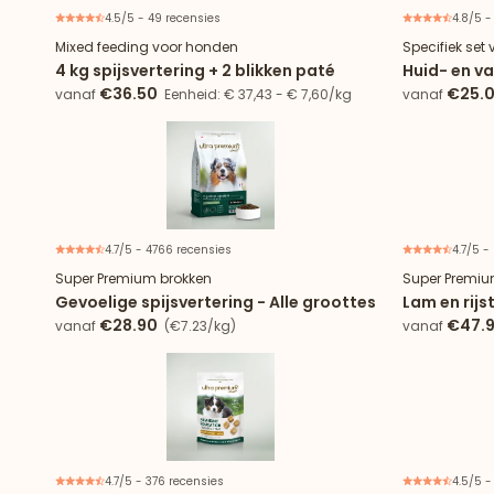
4.5/5 - 49 recensies
4.8/5 -
Proefaanbieding
Mixed feeding voor honden
Specifiek set
4 kg spijsvertering + 2 blikken paté
Huid- en v
€36.50
€25.
vanaf
Eenheid: € 37,43 - € 7,60/kg
vanaf
29,41/kg
4.7/5 - 4766 recensies
4.7/5 -
Super Premium brokken
Super Premiu
Gevoelige spijsvertering - Alle groottes
Lam en rijs
€28.90
€47.
vanaf
(€7.23/kg)
vanaf
4.7/5 - 376 recensies
4.5/5 -