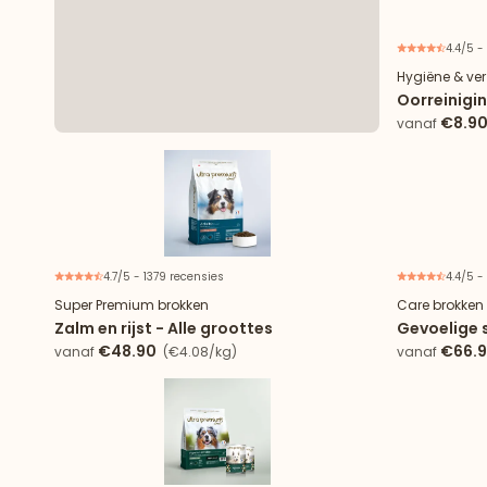
4.4/5 -
Hygiëne & ve
Oorreinigin
€8.9
vanaf
4.7/5 - 1379 recensies
4.4/5 -
Super Premium brokken
Care brokken
Zalm en rijst - Alle groottes
Gevoelige s
€48.90
€66.
vanaf
(€4.08/kg)
vanaf