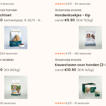
 4 recensies
4.5/5 - 65 recensies
21% besparing
 voor honden
Graanvrije snacks
achtset
Hondenkoekjes - Kip
00
€5.90
Eenheidsprijs: € 29,70 - €
vanaf
(€14.75/kg)
 2134 recensies
4.7/5 - 493 recensies
Verpakking van
m brokken
Graanvrije snacks
t
Kauwstaven voor honden (2-
90
€10.90
(€3.99/kg)
vanaf
(€15.14/kg)
 83 recensies
4.3/5 - 18 recensies