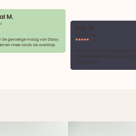
l M.
o
Filip M.
3 months ago
r de gevoelige maag van Daisy.
emen meer sinds de overstap.
Normaal een zeer moeilijke eter, 
gaat elke keer moeiteloos op. Pur
ingrediënten!