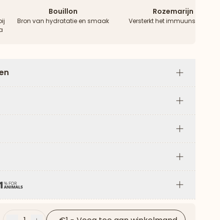
Bouillon
Rozemarijn
ij
Bron van hydratatie en smaak
Versterkt het immuunsysteem
a
len
Plus
Plus
Plus
Plus
Plus