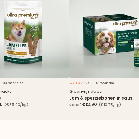
 - 83 recensies
4.3/5 - 18 recensies
snacks
Graanvrij natvoer
s
Lam & sperziebonen in saus
90
€12.90
(€65.00/kg)
vanaf
(€10.75/kg)