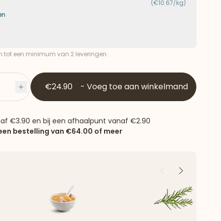
(€10.67/kg)
en
ch tot een minimum van 2 leveringen.
€24.90
-
Voeg toe aan winkelmand
Plus
naf
€3.90
en bij een afhaalpunt vanaf
€2.90
 een bestelling van
€64.00
of meer
Vorige
Volgende