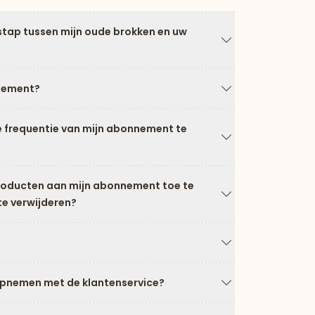
stap tussen mijn oude brokken en uw
Pijl naar beneden
nement?
Pijl naar beneden
e frequentie van mijn abonnement te
Pijl naar beneden
producten aan mijn abonnement toe te
te verwijderen?
Pijl naar beneden
Pijl naar beneden
opnemen met de klantenservice?
Pijl naar beneden