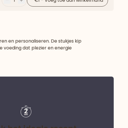
1
€1
-
Voeg toe aan winkelmand
Minder
Plus
ren en personaliseren. De stukjes kip
voeding dat plezier en energie