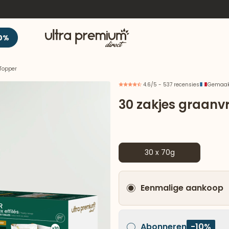
Welkom
0%
 Topper
4.6/5 - 537 recensies
Gemaakt
30 zakjes graanvr
30 x 70g
Eenmalige aankoop
Abonneren
-10%