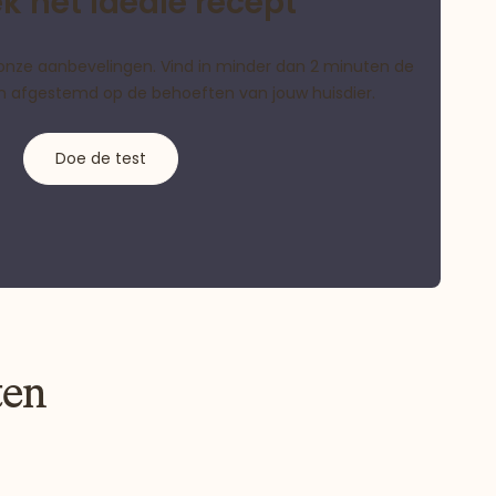
k het ideale recept
als onze aanbevelingen. Vind in minder dan 2 minuten de
ijn afgestemd op de behoeften van jouw huisdier.
Doe de test
ten