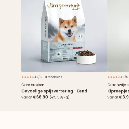
4.4/5 - 11 recensies
4.5/5
Nieuw
Care brokken
Graanvrije 
Gevoelige spijsvertering - Eend
Kipreepje
€66.90
€3.
vanaf
(€5.58/kg)
vanaf