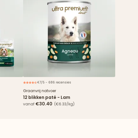
4.7/5 - 686 recensies
Nieuw
Graanvrij natvoer
12 blikken paté - Lam
€30.40
vanaf
(€6.33/kg)