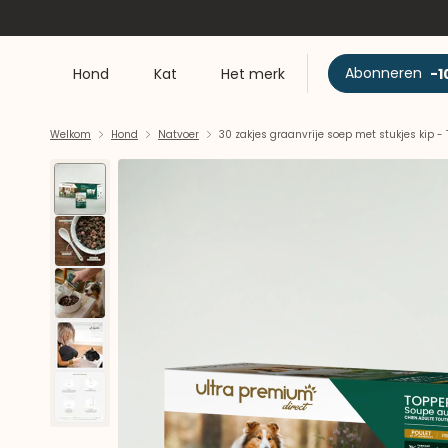
Abonneren
-1
Hond
Kat
Het merk
Welkom
Hond
Natvoer
30 zakjes graanvrije soep met stukjes kip -