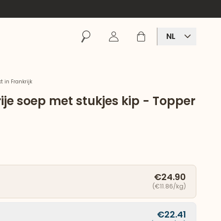
Zoeken
Inloggen
Winkelmand
NL
 in Frankrijk
ije soep met stukjes kip - Topper
€24.90
(€11.86/kg)
€22.41