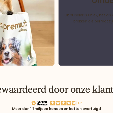
Ontde
Elk huisdier is uniek, net 
brokken die perfect z
waardeerd door onze klan
Meer dan 1.1 miljoen honden en katten overtuigd