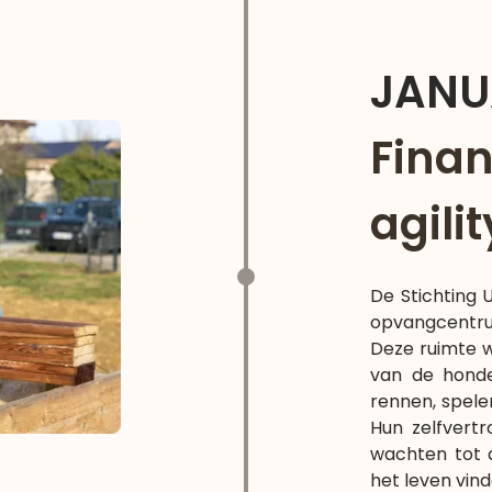
JANU
Finan
agili
De Stichting 
opvangcentrum
Deze ruimte w
van de honde
rennen, spele
Hun zelfvert
wachten tot d
het leven vind