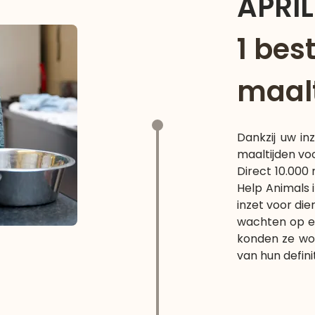
APRIL
1 best
maalt
Dankzij uw inz
maaltijden vo
Direct 10.000
Help Animals i
inzet voor die
wachten op ee
konden ze wor
van hun definit