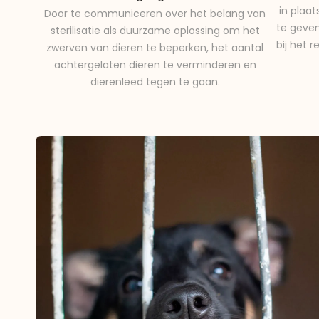
in plaa
Door te communiceren over het belang van
te geven
sterilisatie als duurzame oplossing om het
bij het 
zwerven van dieren te beperken, het aantal
achtergelaten dieren te verminderen en
dierenleed tegen te gaan.