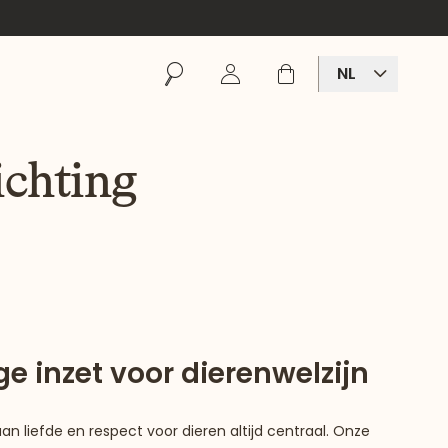
Zoeken
Inloggen
Winkelmand
NL
ichting
e inzet voor dierenwelzijn
aan liefde en respect voor dieren altijd centraal. Onze