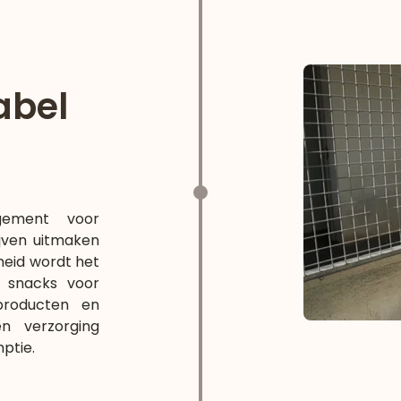
abel
gement voor
ijven uitmaken
nheid wordt het
: snacks voor
producten en
en verzorging
ptie.