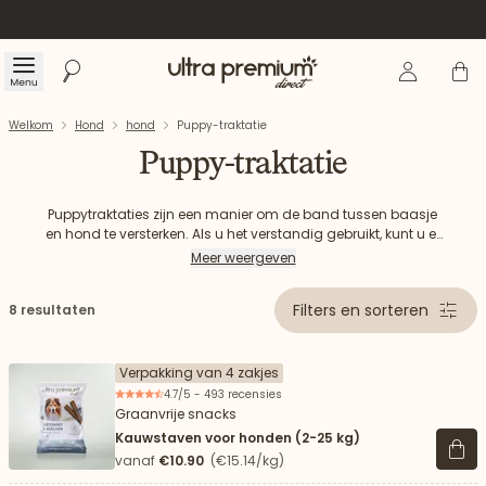
Inloggen
Winke
Menu
Zoeken
Welkom
Welkom
Hond
hond
Puppy-traktatie
Puppy-traktatie
Puppytraktaties zijn een manier om de band tussen baasje
en hond te versterken. Als u het verstandig gebruikt, kunt u er
ook inzicht in krijgen in de opvoeding van uw puppy. Ontdek
Meer weergeven
de snacks van Ultra Premium Direct.
Filters en sorteren
8 resultaten
Verpakking van 4 zakjes
4.7/5 - 493 recensies
Graanvrije snacks
Kauwstaven voor honden (2-25 kg)
Beki
vanaf
€10.90
(€15.14/kg)