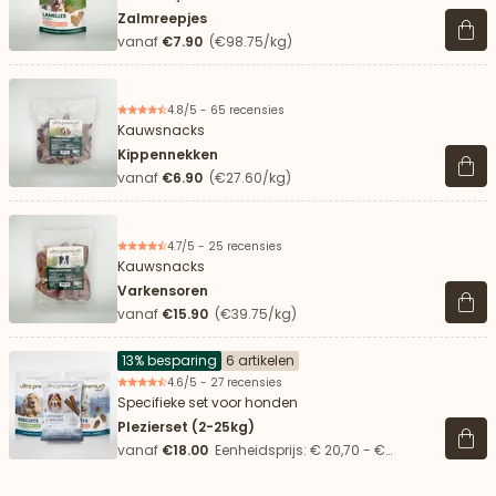
Zalmreepjes
Beki
vanaf
€7.90
(€98.75/kg)
4.8/5 - 65 recensies
Kauwsnacks
Kippennekken
Beki
vanaf
€6.90
(€27.60/kg)
4.7/5 - 25 recensies
Kauwsnacks
Varkensoren
Beki
vanaf
€15.90
(€39.75/kg)
13% besparing
6 artikelen
4.6/5 - 27 recensies
Specifieke set voor honden
Plezierset (2-25kg)
Beki
vanaf
€18.00
Eenheidsprijs: € 20,70 - €
37,50/kg