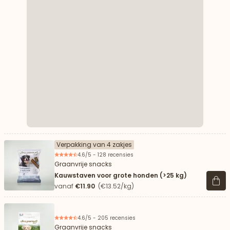
Verpakking van 4 zakjes
4.6/5 - 128 recensies
Graanvrije snacks
Kauwstaven voor grote honden (>25 kg)
Beki
vanaf
€11.90
(€13.52/kg)
4.6/5 - 205 recensies
Graanvrije snacks