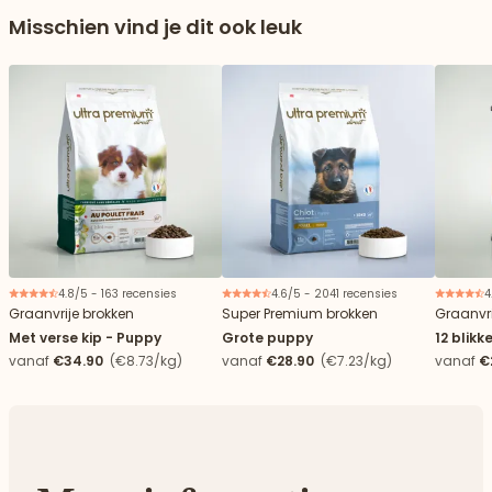
Misschien vind je dit ook leuk
4.8/5 - 163 recensies
4.6/5 - 2041 recensies
4
Graanvrije brokken
Super Premium brokken
Graanvri
Met verse kip - Puppy
Grote puppy
12 blikk
kalkoen
vanaf
€34.90
(€8.73/kg)
vanaf
€28.90
(€7.23/kg)
vanaf
€