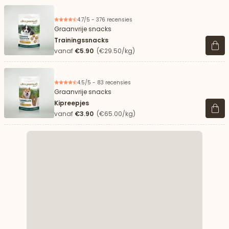
4.7/5 - 376 recensies
Graanvrije snacks
Trainingssnacks
Beki
vanaf
€5.90
(€29.50/kg)
4.5/5 - 83 recensies
Graanvrije snacks
Kipreepjes
Beki
vanaf
€3.90
(€65.00/kg)
aar beneden