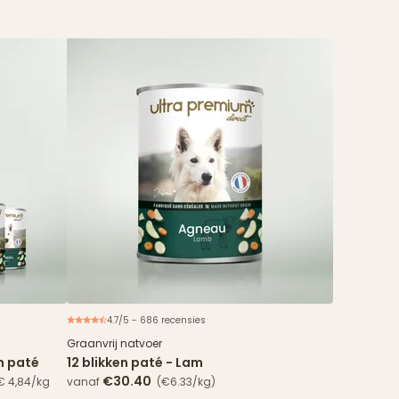
4.7/5 - 686 recensies
nbieding
Graanvrij natvoer
en paté
12 blikken paté - Lam
€30.40
 € 4,84/kg
vanaf
(€6.33/kg)