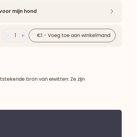
 voor mijn hond
Pijl naar 
1
€1
-
Voeg toe aan winkelmand
Minder
Plus
stekende bron van eiwitten. Ze zijn