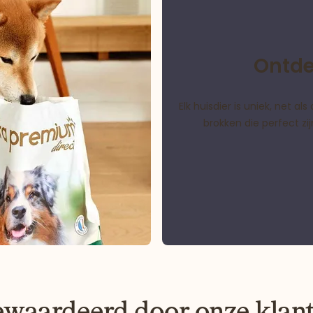
Ontde
Elk huisdier is uniek, net 
brokken die perfect z
waardeerd door onze klan