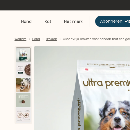
Abonneren
-1
Hond
Kat
Het merk
Welkom
Hond
Brokken
Graanvrije brokken voor honden met een gev