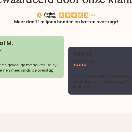
Meer dan 1.1 miljoen honden en katten overtuigd
l M.
o
Filip M.
3 months ago
r de gevoelige maag van Daisy.
emen meer sinds de overstap.
Normaal een zeer moeilijke eter, 
gaat elke keer moeiteloos op. Pur
ingrediënten!