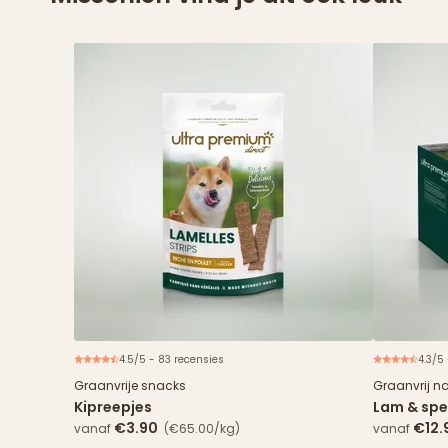
4.5/5 - 83 recensies
4.3/5
Graanvrije snacks
Graanvrij n
Kipreepjes
Lam & spe
€3.90
€12.
vanaf
(€65.00/kg)
vanaf