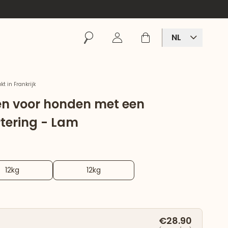
Zoeken
Inloggen
Winkelmand
NL
t in Frankrijk
en voor honden met een
rtering - Lam
12kg
12kg
€28.90