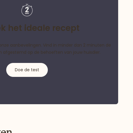
k het ideale recept
als onze aanbevelingen. Vind in minder dan 2 minuten de
ijn afgestemd op de behoeften van jouw huisdier.
Doe de test
ten