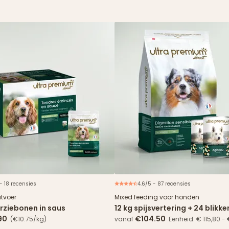
 - 18 recensies
4.6/5 - 87 recensies
Nieuw
Speciale aa
atvoer
Mixed feeding voor honden
rziebonen in saus
12 kg spijsvertering + 24 blikk
90
€104.50
(€10.75/kg)
vanaf
Eenheid: € 115,80 -