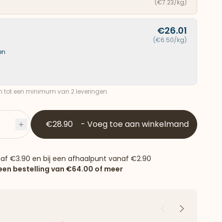
(€7.23/kg)
€26.01
(€6.50/kg)
en
ch tot een minimum van 2 leveringen.
€28.90
-
Voeg toe aan winkelmand
Plus
naf
€3.90
en bij een afhaalpunt vanaf
€2.90
 een bestelling van
€64.00
of meer
Vorige
Volgende