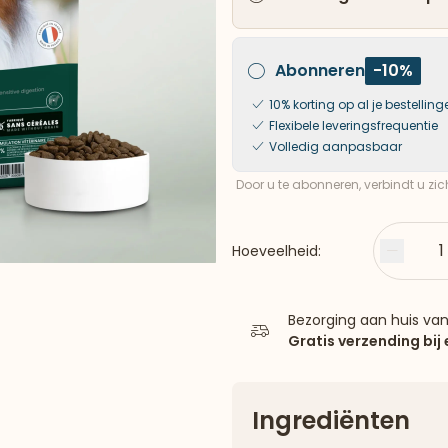
Abonneren
-10%
10% korting op al je bestelling
Flexibele leveringsfrequentie
Volledig aanpasbaar
Door u te abonneren, verbindt u zi
1
Hoeveelheid:
Minder
Bezorging aan huis va
Gratis verzending bij
Ingrediënten