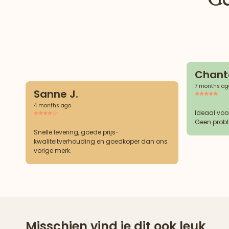
Chanta
7 months ag
Sanne J.
4 months ago
Ideaal voo
Geen probl
Snelle levering, goede prijs-
kwaliteitverhouding en goedkoper dan ons
vorige merk.
Misschien vind je dit ook leuk