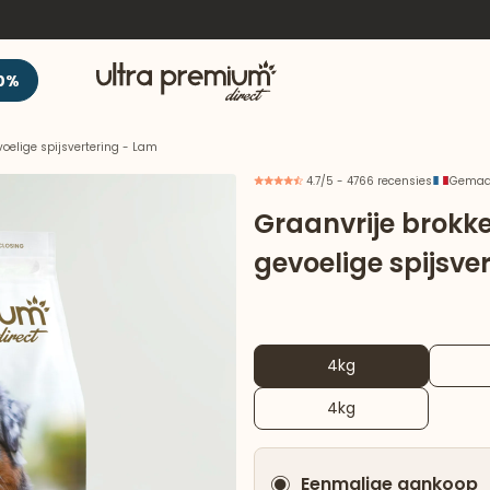
Welkom
0%
oelige spijsvertering - Lam
4.7/5 - 4766 recensies
Gemaak
Graanvrije brokk
gevoelige spijsve
4kg
4kg
Eenmalige aankoop