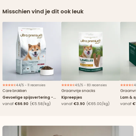
Misschien vind je dit ook leuk
4.4/5 - 11 recensies
4.5/5 - 83 recensies
4
Nieuw
Care brokken
Graanvrije snacks
Graanvri
Gevoelige spijsvertering -
Kipreepjes
Lam & s
Eend
vanaf
€66.90
(€5.58/kg)
vanaf
€3.90
(€65.00/kg)
vanaf
€