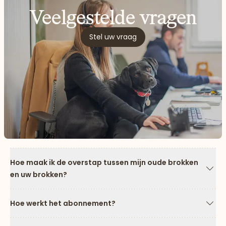
Veelgestelde vragen
Stel uw vraag
Hoe maak ik de overstap tussen mijn oude brokken
en uw brokken?
Pijl
Hoe werkt het abonnement?
Pijl