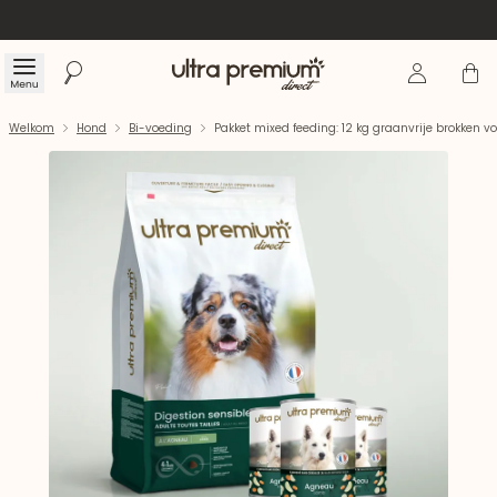
Inloggen
Winke
Menu
Zoeken
Welkom
Welkom
Hond
Bi-voeding
Pakket mixed feeding: 12 kg graanvrije brokken 