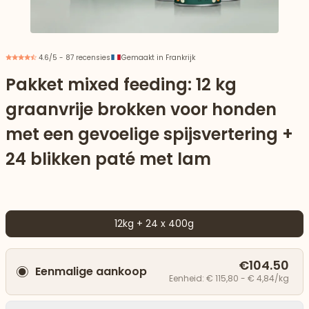
4.6/5 - 87 recensies
Gemaakt in Frankrijk
Pakket mixed feeding: 12 kg
graanvrije brokken voor honden
met een gevoelige spijsvertering +
24 blikken paté met lam
12kg + 24 x 400g
aar beneden
€104.50
Eenmalige aankoop
Eenheid: € 115,80 - € 4,84/kg