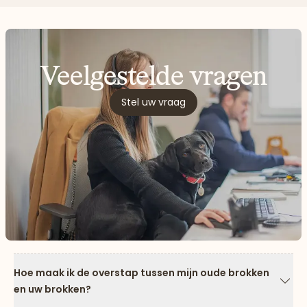
Veelgestelde vragen
Stel uw vraag
Hoe maak ik de overstap tussen mijn oude brokken
en uw brokken?
Pijl