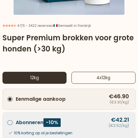
4.7/5 - 3422 recensies
Gemaakt in Frankrijk
Super Premium brokken voor grote
honden (>30 kg)
12kg
4x12kg
€46.90
Eenmalige aankoop
aar beneden
(€3.91/kg)
€42.21
Abonneren
-10%
(€3.52/kg)
10% korting op al je bestellingen