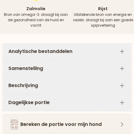
Zalmolie
Rijst
Bron van omega-3: draagt ​​bij aan
Uitstekende bron van energie en
de gezondheid van de huid en
vezels: draagt ​​bij aan een goede
vacht
spijsvertering
Analytische bestanddelen
Plus
Samenstelling
Plus
Beschrijving
Plus
Dagelijkse portie
Plus
Bereken de portie voor mijn hond
Pijl 