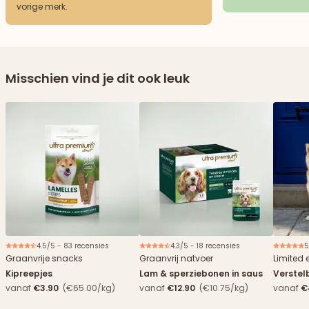
vorige merk.
Misschien vind je dit ook leuk
4.5/5 - 83 recensies
4.3/5 - 18 recensies
5
Nieuw
Graanvrije snacks
Graanvrij natvoer
Limited 
Kipreepjes
Lam & sperziebonen in saus
Verstel
vanaf
€3.90
(€65.00/kg)
vanaf
€12.90
(€10.75/kg)
vanaf
€