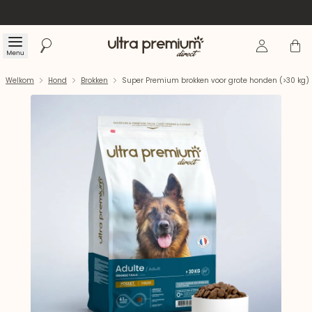
Inloggen
Winke
Menu
Zoeken
Welkom
Welkom
Hond
Brokken
Super Premium brokken voor grote honden (>30 kg)