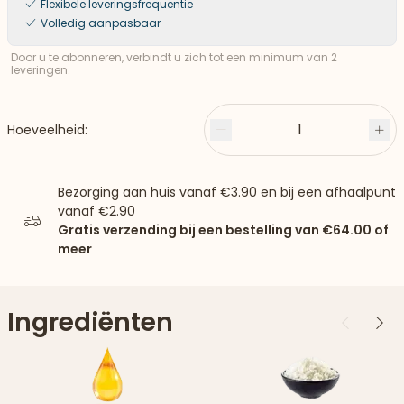
Flexibele leveringsfrequentie
Volledig aanpasbaar
Door u te abonneren, verbindt u zich tot een minimum van 2
leveringen.
1
Hoeveelheid:
Minder
Plu
Bezorging aan huis vanaf
€3.90
en bij een afhaalpunt
vanaf
€2.90
Gratis verzending bij een bestelling van
€64.00
of
meer
Ingrediënten
Vorige
Vol