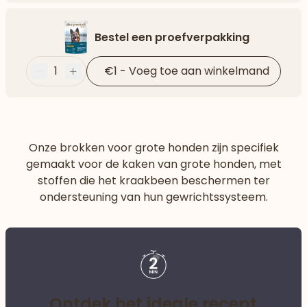
Bestel een proefverpakking
1
€1
-
Voeg toe aan winkelmand
Minder
Plus
Onze brokken voor grote honden zijn specifiek
gemaakt voor de kaken van grote honden, met
stoffen die het kraakbeen beschermen ter
ondersteuning van hun gewrichtssysteem.
Ontdek het ideale recept