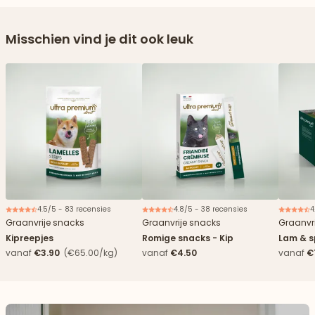
Misschien vind je dit ook leuk
4.5/5 - 83 recensies
4.8/5 - 38 recensies
4
Nieuw
Graanvrije snacks
Graanvrije snacks
Graanvri
Kipreepjes
Romige snacks - Kip
Lam & s
vanaf
€3.90
(€65.00/kg)
vanaf
€4.50
vanaf
€