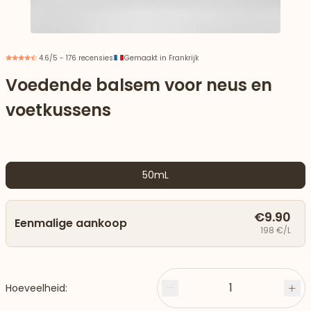
4.6/5 - 176 recensies
Gemaakt in Frankrijk
Voedende balsem voor neus en
voetkussens
50mL
€9.90
Eenmalige aankoop
aar beneden
198 €/L
1
Hoeveelheid:
Minder
Plu