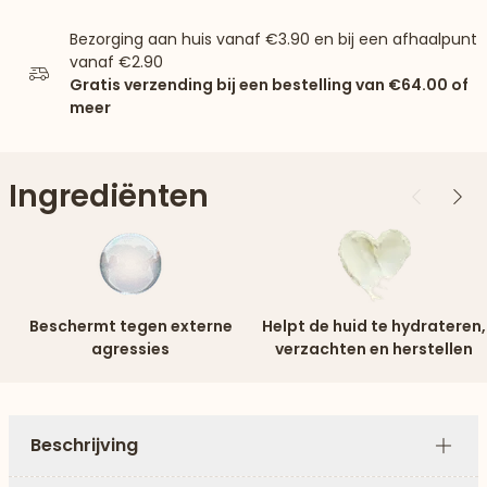
Bezorging aan huis vanaf
€3.90
en bij een afhaalpunt
vanaf
€2.90
Gratis verzending bij een bestelling van
€64.00
of
meer
Ingrediënten
Vorige
Vol
Beschermt tegen externe
Helpt de huid te hydrateren,
agressies
verzachten en herstellen
Beschrijving
Plus