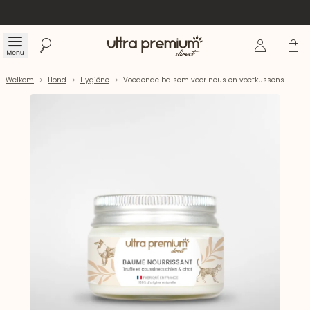
Inloggen
Winke
Menu
Zoeken
Welkom
Welkom
Hond
Hygiëne
Voedende balsem voor neus en voetkussens