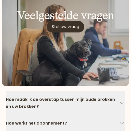
Veelgestelde vragen
Stel uw vraag
Hoe maak ik de overstap tussen mijn oude brokken
en uw brokken?
Pijl
Hoe werkt het abonnement?
Pijl