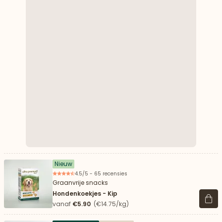
Nieuw
4.5/5 - 65 recensies
Graanvrije snacks
Hondenkoekjes - Kip
Beki
vanaf
€5.90
(€14.75/kg)