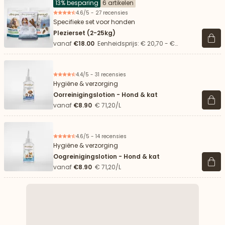
13% besparing
6 artikelen
4.6/5 - 27 recensies
Specifieke set voor honden
Plezierset (2-25kg)
Beki
vanaf
€18.00
Eenheidsprijs: € 20,70 - €
37,50/kg
4.4/5 - 31 recensies
Hygiëne & verzorging
Oorreinigingslotion - Hond & kat
Beki
vanaf
€8.90
€ 71,20/L
4.6/5 - 14 recensies
Hygiëne & verzorging
Oogreinigingslotion - Hond & kat
Beki
vanaf
€8.90
€ 71,20/L