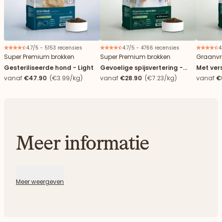
4.7/5 - 5153 recensies
4.7/5 - 4766 recensies
4
Super Premium brokken
Super Premium brokken
Graanvri
Gesteriliseerde hond - Light
Gevoelige spijsvertering -
Met ver
Alle groottes
hond
vanaf
€47.90
(€3.99/kg)
vanaf
€28.90
(€7.23/kg)
vanaf
€
Meer informatie
Meer weergeven