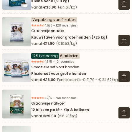
Kleine hond (<10 kg)
Beki
vanaf
€36.90
(€4.61/kg)
Verpakking van 4 zakjes
4.6/5 - 128 recensies
Graanvrije snacks
Kauwstaven voor grote honden (>25 kg)
Beki
vanaf
€11.90
(€13.52/kg)
17% besparing
6 artikelen
4.3/5 - 12 recensies
Specifieke set voor honden
Plezierset voor grote honden
Beki
vanaf
€18.00
Eenheidsprijs: € 21,70 - € 34,62/kg
4.7/5 - 768 recensies
Graanvrije natvoer
12 blikken paté - Kip & kalkoen
Beki
vanaf
€29.90
(€6.23/kg)