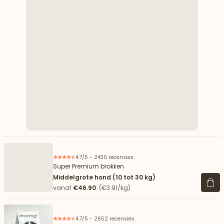
4.7/5 - 2430 recensies
Super Premium brokken
Middelgrote hond (10 tot 30 kg)
Beki
vanaf
€46.90
(€3.91/kg)
4.7/5 - 2652 recensies