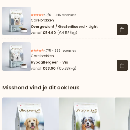
4.7/5 - 1445 recensies
Care brokken
Overgewicht / Gesteriliseerd - Light
Beki
vanaf
€54.90
(€4.58/kg)
4.7/5 - 886 recensies
Care brokken
Hypoallergeen - Vis
Beki
vanaf
€63.90
(€5.33/kg)
Misshond vind je dit ook leuk