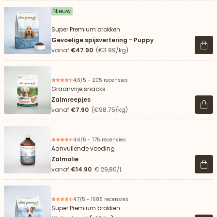
Nieuw
Super Premium brokken
Gevoelige spijsvertering - Puppy
Beki
vanaf
€47.90
(€3.99/kg)
4.6/5 - 205 recensies
Graanvrije snacks
Zalmreepjes
Beki
vanaf
€7.90
(€98.75/kg)
4.6/5 - 775 recensies
Aanvullende voeding
Zalmolie
Beki
vanaf
€14.90
€ 29,80/L
4.7/5 - 1688 recensies
Super Premium brokken