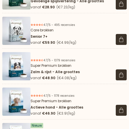
Gevoelige spijsvertering - Alle groottes
Beki
vanaf
€28.90
(€7.23/kg)
4.7/5 - 495 recensies
Care brokken
Senior 7+
Beki
vanaf
€59.90
(€4.99/kg)
4.7/5 - 1379 recensies
Super Premium brokken
Zalm & rijst - Alle groottes
Beki
vanaf
€48.90
(€4.08/kg)
4.7/5 - 1178 recensies
Super Premium brokken
Actieve hond - Alle groottes
Beki
vanaf
€46.90
(€3.91/kg)
Nieuw