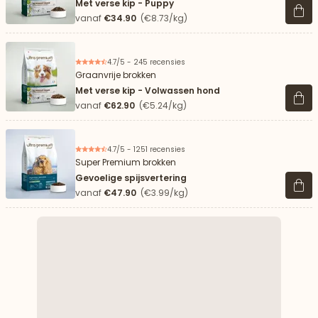
Met verse kip - Puppy
Beki
vanaf
€34.90
(€8.73/kg)
4.7/5 - 245 recensies
Graanvrije brokken
Met verse kip - Volwassen hond
Beki
vanaf
€62.90
(€5.24/kg)
4.7/5 - 1251 recensies
Super Premium brokken
Gevoelige spijsvertering
Beki
vanaf
€47.90
(€3.99/kg)
aar beneden