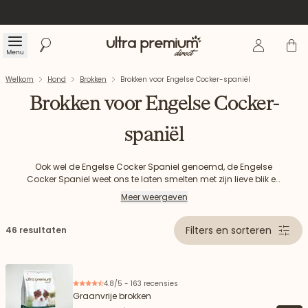
Inloggen
Winke
Menu
Zoeken
Welkom
Welkom
Hond
Brokken​
Brokken voor Engelse Cocker-spaniël
Brokken voor Engelse Cocker-
spaniël
Ook wel de Engelse Cocker Spaniel genoemd, de Engelse
Cocker Spaniel weet ons te laten smelten met zijn lieve blik en
Ontdek onze Ultra Premium Direct brokken voor uw Engelse
zijn lange zijdeachtige oren. De Engelse Cocker-spaniël is
Meer weergeven
een zeer goede eter en kan vatbaar zijn voor overgewicht. Met
cocker-spaniël.
deze bijzonderheid moet rekening worden gehouden bij het
kiezen van uw Engelse Cocker Spaniel-brokjes.
Filters en sorteren
46 resultaten
4.8/5 - 163 recensies
Graanvrije brokken