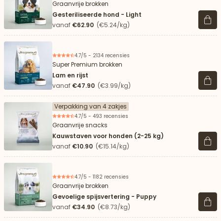
Graanvrije brokken
Gesteriliseerde hond - Light
Beki
vanaf
€62.90
(€5.24/kg)
4.7/5 - 2134 recensies
Super Premium brokken
Lam en rijst
Beki
vanaf
€47.90
(€3.99/kg)
Verpakking van 4 zakjes
4.7/5 - 493 recensies
Graanvrije snacks
Kauwstaven voor honden (2-25 kg)
Beki
vanaf
€10.90
(€15.14/kg)
4.7/5 - 1182 recensies
Graanvrije brokken
Gevoelige spijsvertering - Puppy
Beki
vanaf
€34.90
(€8.73/kg)