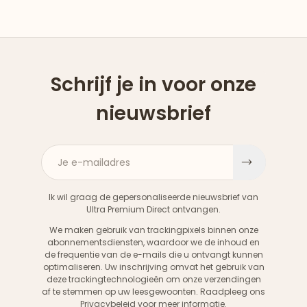
Schrijf je in voor onze
nieuwsbrief
Je e-mailadres
Aanme
Ik wil graag de gepersonaliseerde nieuwsbrief van
Ultra Premium Direct ontvangen.
We maken gebruik van trackingpixels binnen onze
abonnementsdiensten, waardoor we de inhoud en
de frequentie van de e-mails die u ontvangt kunnen
optimaliseren. Uw inschrijving omvat het gebruik van
deze trackingtechnologieën om onze verzendingen
af te stemmen op uw leesgewoonten. Raadpleeg ons
Privacybeleid
voor meer informatie.