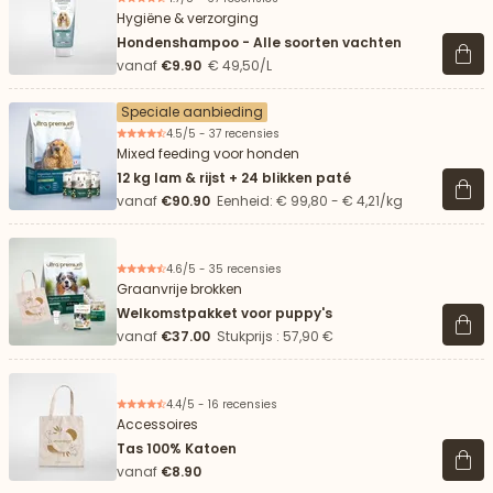
Hygiëne & verzorging
Hondenshampoo - Alle soorten vachten
Beki
vanaf
€9.90
€ 49,50/L
Speciale aanbieding
4.5/5 - 37 recensies
Mixed feeding voor honden
12 kg lam & rijst + 24 blikken paté
Beki
vanaf
€90.90
Eenheid: € 99,80 - € 4,21/kg
4.6/5 - 35 recensies
Graanvrije brokken
Welkomstpakket voor puppy's
Beki
vanaf
€37.00
Stukprijs : 57,90 €
4.4/5 - 16 recensies
Accessoires
Tas 100% Katoen
Beki
vanaf
€8.90