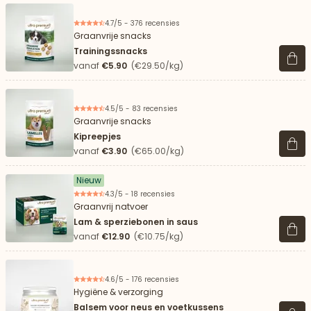
4.7/5 - 376 recensies
Graanvrije snacks
Trainingssnacks
Beki
vanaf
€5.90
(€29.50/kg)
4.5/5 - 83 recensies
Graanvrije snacks
Kipreepjes
Beki
vanaf
€3.90
(€65.00/kg)
Nieuw
4.3/5 - 18 recensies
Graanvrij natvoer
Lam & sperziebonen in saus
Beki
vanaf
€12.90
(€10.75/kg)
4.6/5 - 176 recensies
Hygiëne & verzorging
Balsem voor neus en voetkussens