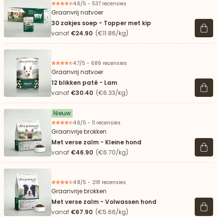
4.6/5 - 537 recensies
Graanvrij natvoer
30 zakjes soep - Topper met kip
Beki
vanaf
€24.90
(€11.86/kg)
4.7/5 - 686 recensies
Graanvrij natvoer
12 blikken paté - Lam
Beki
vanaf
€30.40
(€6.33/kg)
Nieuw
4.6/5 - 11 recensies
Graanvrije brokken
Met verse zalm - Kleine hond
Beki
vanaf
€46.90
(€6.70/kg)
4.8/5 - 218 recensies
Graanvrije brokken
Met verse zalm - Volwassen hond
Beki
vanaf
€67.90
(€5.66/kg)