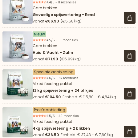
4.4/5 - 11 recensies
Care brokken
Gevoelige spijsvertering - Eend
Beki
vanaf
€66.90
(€5.58/kg)
Nieuw
4.5/5 - 15 recensies
Care brokken
Huid & Vacht - Zalm
Beki
vanaf
€71.90
(€5.99/kg)
Speciale aanbieding
4.6/5 - 87 recensies
Mixed feeding pakket
12 kg spijsvertering + 24 blikjes
Beki
vanaf
€104.50
Eenheid: € 115,80 - € 4,84/kg
Proefaanbieding
4.5/5 - 49 recensies
Mixed feeding pakket
4kg spijsvertering + 2 blikken
Beki
vanaf
€36.50
Eenheid: € 37,43 - € 7,60/kg