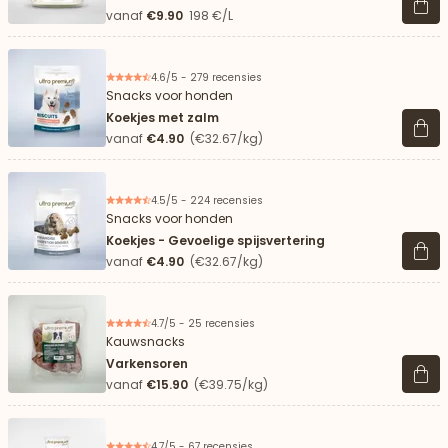
Beki
vanaf
€9.90
198 €/L
4.6/5 - 279 recensies
Snacks voor honden
Koekjes met zalm
Beki
vanaf
€4.90
(€32.67/kg)
4.5/5 - 224 recensies
Snacks voor honden
Koekjes - Gevoelige spijsvertering
Beki
vanaf
€4.90
(€32.67/kg)
4.7/5 - 25 recensies
Kauwsnacks
Varkensoren
Beki
vanaf
€15.90
(€39.75/kg)
4.7/5 - 67 recensies