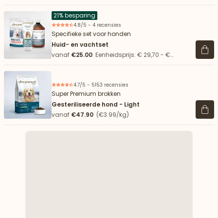
21% besparing
4.8/5 - 4 recensies
Specifieke set voor honden
Huid- en vachtset
Beki
vanaf
€25.00
Eenheidsprijs: € 29,70 - €
29,41/kg
4.7/5 - 5153 recensies
Super Premium brokken
Gesteriliseerde hond - Light
Beki
vanaf
€47.90
(€3.99/kg)