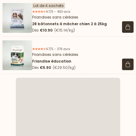
Lot de 4 sachets
4.7/5 - 493 avis
Friandises sans céréales
28 bâtonnets à mâcher chien 2 à 25kg
Voir 
Dès
€10.90
(€15.14/kg)
4.7/5 - 376 avis
Friandises sans céréales
Friandise éducation
Voir 
Dès
€5.90
(€29.50/kg)
 vers le bas