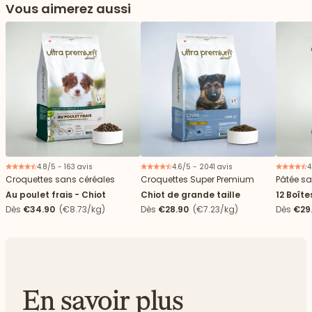
Vous aimerez aussi
4.8/5 - 163 avis
4.6/5 - 2041 avis
4
Croquettes sans céréales
Croquettes Super Premium
Pâtée sa
Au poulet frais - Chiot
Chiot de grande taille
12 Boîte
Dès
€34.90
(€8.73/kg)
Dès
€28.90
(€7.23/kg)
Dès
€29
En savoir plus