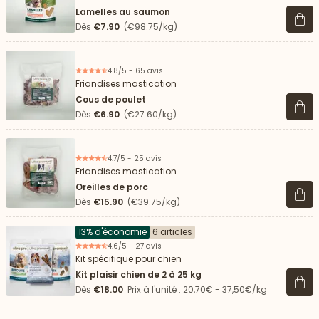
Lamelles au saumon
Voir 
Dès
€7.90
(€98.75/kg)
4.8/5 - 65 avis
Friandises mastication
Cous de poulet
Voir 
Dès
€6.90
(€27.60/kg)
4.7/5 - 25 avis
Friandises mastication
Oreilles de porc
Voir 
Dès
€15.90
(€39.75/kg)
13% d'économie
6 articles
4.6/5 - 27 avis
Kit spécifique pour chien
Kit plaisir chien de 2 à 25 kg
Voir 
Dès
€18.00
Prix à l'unité : 20,70€ - 37,50€/kg