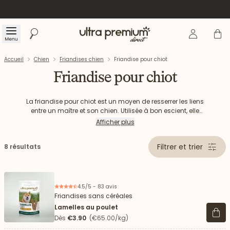
Se connecte
Panier
Menu
Rechercher
Accueil
Accueil
Chien
Friandises chien
Friandise pour chiot
Friandise pour chiot
La friandise pour chiot est un moyen de resserrer les liens
entre un maître et son chien. Utilisée à bon escient, elle
permet également d’appréhender l’éducation de votre chiot.
Afficher plus
Découvrez les friandises pour chiot d’Ultra Premium Direct.
Filtrer et trier
8 résultats
4.5/5 - 83 avis
Friandises sans céréales
Lamelles au poulet
Voir 
Dès
€3.90
(€65.00/kg)