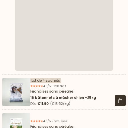
Lot de 4 sachets
4.6/5 - 128 avis
Friandises sans céréales
16 bâtonnets à mâcher chien +25kg
Voir 
Dès
€11.90
(€13.52/kg)
4.6/5 - 205 avis
Friandises sans céréales