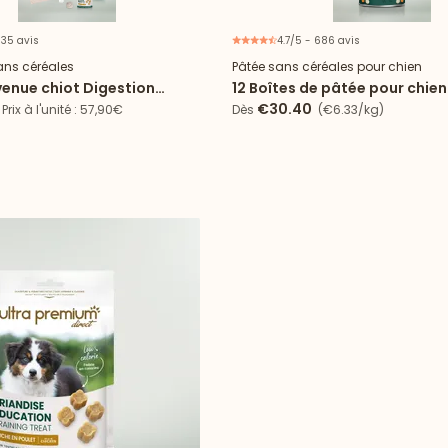
 35 avis
4.7/5 - 686 avis
ans céréales
Pâtée sans céréales pour chien
venue chiot Digestion
12 Boîtes de pâtée pour chien
utes tailles
céréales - Agneau
€30.40
Prix à l'unité : 57,90€
Dès
(€6.33/kg)