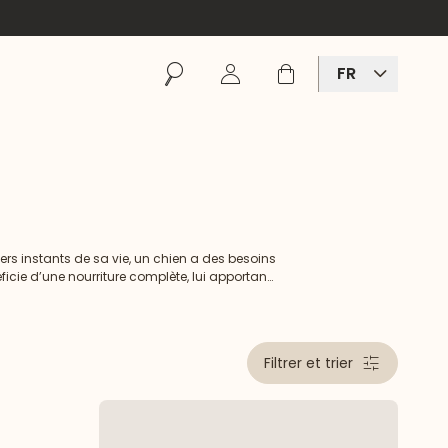
Rechercher
Se connecter
Panier
FR
iers instants de sa vie, un chien a des besoins
ficie d’une nourriture complète, lui apportant
es côtés.
Filtrer et trier