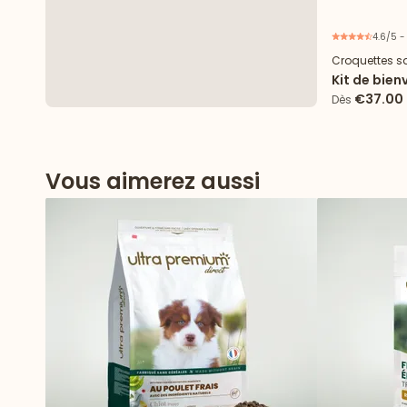
4.6/5 -
Croquettes s
Kit de bien
Sensible to
€37.00
Dès
Vous aimerez aussi