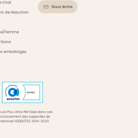
e chat
Nous écrire
s de réduction
mme/Femme
ntions
es emballages
ura Plus Ultra Pet Food dans son
accroissement des capacités de
rationnel FEDER/FSE 2014-2020