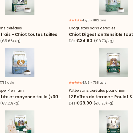
4.7/5 - 1182 avis
Nouveau
ans céréales
Croquettes sans céréales
rais - Chiot toutes tailles
Chiot Digestion Sensible tout
€34.90
(€5.66/kg)
Dès
(€8.73/kg)
 1735 avis
4.7/5 - 768 avis
uper Premium
Pâtée sans céréales pour chien
tite et moyenne taille (<30
12 Boîtes de terrine - Poulet &
carotte, épinard
€29.90
(€7.23/kg)
Dès
(€6.23/kg)