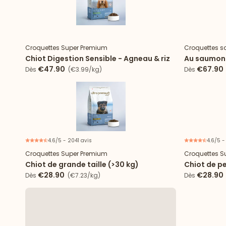
Nouveau
Croquettes Super Premium
Croquettes s
Chiot Digestion Sensible - Agneau & riz
Au saumon f
€47.90
€67.90
Dès
(€3.99/kg)
Dès
4.6/5 - 2041 avis
4.6/5 -
Croquettes Super Premium
Croquettes S
Chiot de grande taille (>30 kg)
Chiot de pe
kg)
€28.90
€28.90
Dès
(€7.23/kg)
Dès