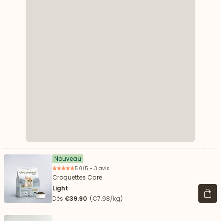
Nouveau
5.0/5 - 3 avis
Croquettes Care
Light
Voir 
Dès
€39.90
(€7.98/kg)