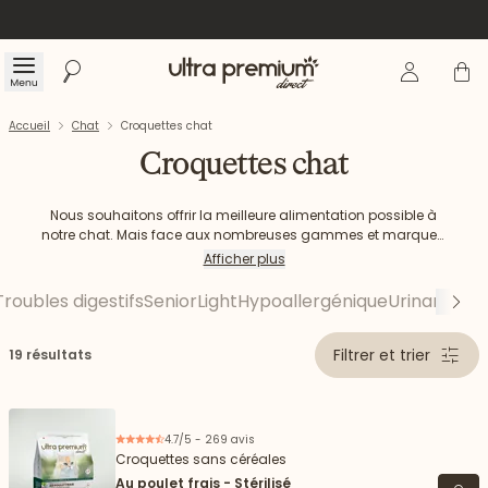
Se connecte
Panier
Menu
Rechercher
Accueil
Accueil
Chat
Croquettes chat
Croquettes chat
Nous souhaitons offrir la meilleure alimentation possible à
notre chat. Mais face aux nombreuses gammes et marques,
il est parfois difficile de faire son choix. Mais alors comment
Afficher plus
trouver la croquette chat idéale ? Comment offrir une
alimentation de qualité à nos petits félins ? Découvrez notre
Troubles digestifs
Senior
Light
Hypoallergénique
Urinary
Meil
Su
gamme de croquettes pour chat
, des recettes complètes
et équilibrées, riches en ingrédients d'origine animale et
adaptées aux besoins de tous les chats.
Filtrer et trier
19 résultats
4.7/5 - 269 avis
Croquettes sans céréales
Au poulet frais - Stérilisé