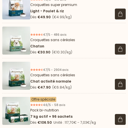
Croquettes super premium
Light - Poulet & riz
Voir 
Dès
€49.90
(€4.99/kg)
4.7/5 - 486 avis
Croquettes sans céréales
Chaton
Voir 
Dès
€30.90
(€10.30/kg)
4.7/5 - 2904 avis
Croquettes sans céréales
Chat activité normale
Voir 
Dès
€47.90
(€6.84/kg)
Offre spéciale
4.6/5 - 58 avis
Pack bi-nutrition
7 kg actif + 96 sachets
Voir 
Dès
€106.50
Unité : 117,70€ - 7,03€/kg