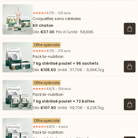
4.7/5 - 129 avis
Croquettes sans céréales
Kit chaton
Voir 
Dès
€37.00
Prix à l'unité : 58,89€
Offre spéciale
4.7/5 - 373 avis
Pack bi-nutrition
7 kg stérilisé poulet + 96 sachets
Voir 
Dès
€105.50
Unité : 117,70€ - 6,96€/kg
Offre spéciale
4.6/5 - 154 avis
Pack bi-nutrition
7 kg stérilisé poulet + 72 boîtes
Voir 
Dès
€107.90
Unité : 119,70€ - 8,22€/kg
Offre spéciale
4.8/5 - 4 avis
Pack bi-nutrition