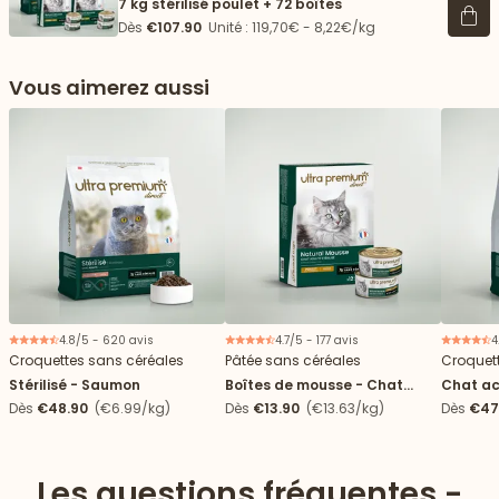
7 kg stérilisé poulet + 72 boîtes
Voir 
Dès
€107.90
Unité : 119,70€ - 8,22€/kg
Vous aimerez aussi
4.8/5 - 620 avis
4.7/5 - 177 avis
4
Croquettes sans céréales
Pâtée sans céréales
Croquet
Stérilisé - Saumon
Boîtes de mousse - Chat
Chat ac
stérilisé
Dès
€48.90
(€6.99/kg)
Dès
€13.90
(€13.63/kg)
Dès
€47
Les questions fréquentes -