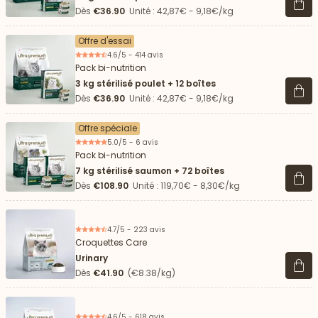
Voir 
Dès
€36.90
Unité : 42,87€ - 9,18€/kg
Offre d'essai
4.6/5 - 414 avis
Pack bi-nutrition
3 kg stérilisé poulet + 12 boîtes
Voir 
Dès
€36.90
Unité : 42,87€ - 9,18€/kg
Offre spéciale
5.0/5 - 6 avis
Pack bi-nutrition
7 kg stérilisé saumon + 72 boîtes
Voir 
Dès
€108.90
Unité : 119,70€ - 8,30€/kg
4.7/5 - 223 avis
Croquettes Care
Urinary
Voir 
Dès
€41.90
(€8.38/kg)
4.6/5 - 618 avis