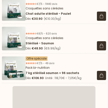
4.7/5 - 11440 avis
Croquettes sans céréales
Chat adulte stérilisé - Poulet
Voir 
Dès
€30.90
(€10.30/kg)
4.8/5 - 620 avis
Croquettes sans céréales
Stérilisé - Saumon
Voir 
Dès
€48.90
(€6.99/kg)
Offre spéciale
4.7/5 - 49 avis
Pack bi-nutrition
7 kg stérilisé saumon + 96 sachets
Voir 
Dès
€106.90
Unité : 118,70€ - 7,05€/kg