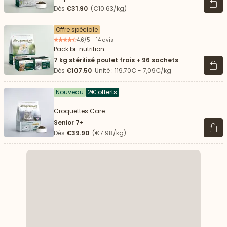
Voir 
Dès
€31.90
(€10.63/kg)
Offre spéciale
4.6/5 - 14 avis
Pack bi-nutrition
7 kg stérilisé poulet frais + 96 sachets
Voir 
Dès
€107.50
Unité : 119,70€ - 7,09€/kg
Nouveau
2€ offerts
Croquettes Care
Senior 7+
Voir 
Dès
€39.90
(€7.98/kg)
 vers le bas