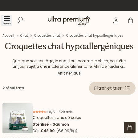
Se connecte
Panier
Menu
Rechercher
Accueil
Accueil
Chat
Croquettes chat
Croquettes chat hypoallergéniques
Croquettes chat hypoallergéniques
Quel que soit son âge, le chat, tout comme le chien, peut être
un jour sujet à une intolérance alimentaire. Afin de l’aider au
quotidien, il devient alors indispensable d’adapter son
Afficher plus
alimentation. Chez Ultra Premium Direct, nos aliments pour
chats utilisent des protéines très digestes et contribuent à
Filtrer et trier
2 résultats
leur bien-être.
4.8/5 - 620 avis
Croquettes sans céréales
Stérilisé - Saumon
Voir 
Dès
€48.90
(€6.99/kg)