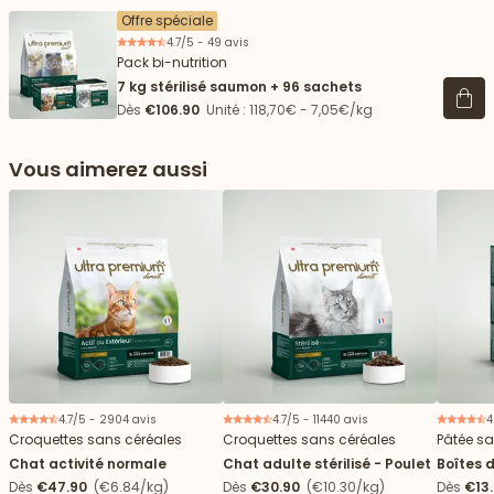
Offre spéciale
4.7/5 - 49 avis
Pack bi-nutrition
7 kg stérilisé saumon + 96 sachets
Voir 
Dès
€106.90
Unité : 118,70€ - 7,05€/kg
Vous aimerez aussi
 vers le bas
4.7/5 - 2904 avis
4.7/5 - 11440 avis
4
Croquettes sans céréales
Croquettes sans céréales
Pâtée sa
Chat activité normale
Chat adulte stérilisé - Poulet
Boîtes 
Dès
€47.90
(€6.84/kg)
Dès
€30.90
(€10.30/kg)
Dès
€13