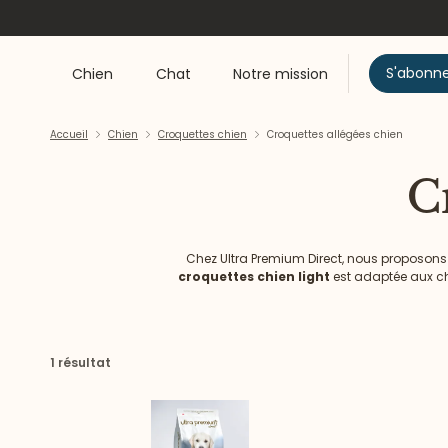
S'abonn
Chien
Chat
Notre mission
Accueil
Chien
Croquettes chien
Croquettes allégées chien
C
Chez Ultra Premium Direct, nous proposons d
croquettes chien light
est adaptée aux chie
contient une haute teneur en fibres et 
1 résultat