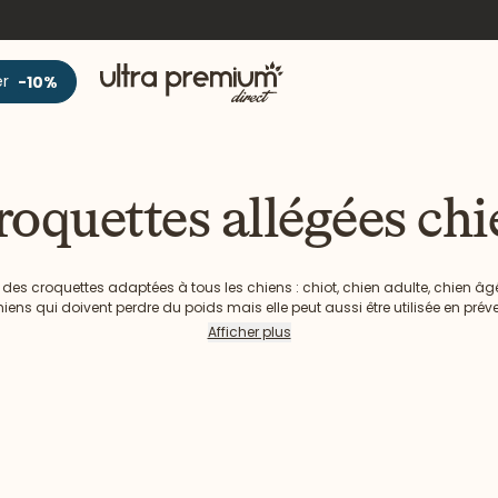
Accueil
er
-10%
roquettes allégées chi
es croquettes adaptées à tous les chiens : chiot, chien adulte, chien âgé,
ns qui doivent perdre du poids mais elle peut aussi être utilisée en prévent
peu de matières grasses tout en étant riche en protéines animales, en accor
Afficher plus