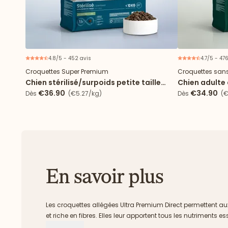
4.8/5 - 452 avis
4.7/5 - 47
Croquettes Super Premium
Croquettes sans
Chien stérilisé/surpoids petite taille
Chien adulte 
(<10kg) - Light
tailles
€36.90
€34.90
Dès
(€5.27/kg)
Dès
(€
En savoir plus
Les croquettes allégées Ultra Premium Direct permettent au
et riche en fibres. Elles leur apportent tous les nutriments es