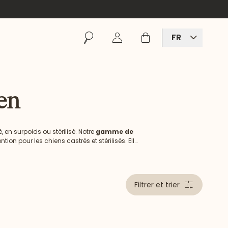
Rechercher
Se connecter
Panier
FR
en
 en surpoids ou stérilisé. Notre
gamme de
ion pour les chiens castrés et stérilisés. Elle
d avec le régime naturel de votre chien.
Filtrer et trier