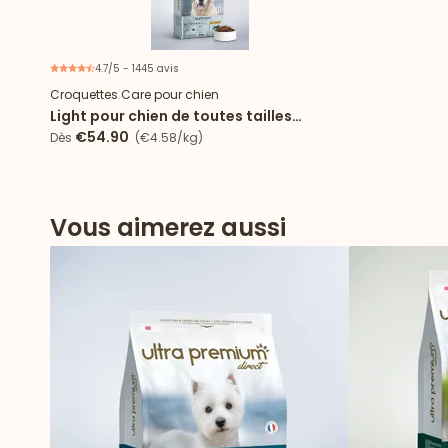
4.7/5 - 1445 avis
Croquettes Care pour chien
Light pour chien de toutes tailles
stérilisé/surpoids au poulet
€54.90
Dès
(€4.58/kg)
Vous aimerez aussi