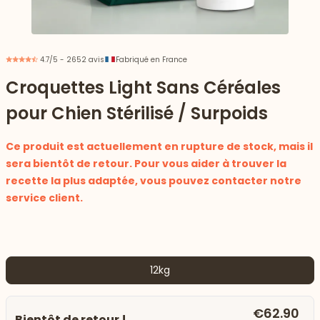
4.7/5 - 2652 avis
Fabriqué en France
Croquettes Light Sans Céréales
pour Chien Stérilisé / Surpoids
Ce produit est actuellement en rupture de stock, mais il
sera bientôt de retour. Pour vous aider à trouver la
recette la plus adaptée, vous pouvez contacter notre
service client.
 vers le bas
12kg
€62.90
Bientôt de retour !