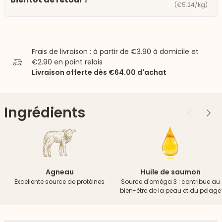
(€5.24/kg)
Frais de livraison : à partir de
€3.90
à domicile et
€2.90
en point relais
Livraison offerte dès
€64.00
d'achat
Ingrédients
Précédent
Suiv
Agneau
Huile de saumon
Excellente source de protéines
Source d'oméga 3 : contribue au
bien-être de la peau et du pelage