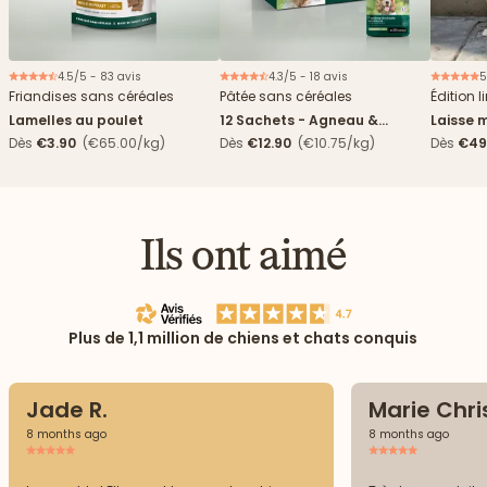
4.5/5 - 83 avis
4.3/5 - 18 avis
5
Nouveau
Friandises sans céréales
Pâtée sans céréales
Édition l
Lamelles au poulet
12 Sachets - Agneau &
Laisse m
haricots verts
Dès
€3.90
(€65.00/kg)
Dès
€12.90
(€10.75/kg)
Dès
€49
Ils ont aimé
Plus de 1,1 million de chiens et chats conquis
Jade R.
Marie Chris
8 months ago
8 months ago