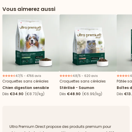
Vous aimerez aussi
4.7/5 - 4766 avis
4.8/5 - 620 avis
4
Croquettes sans céréales
Croquettes sans céréales
Pâtée sa
Chien digestion sensible
Stérilisé - Saumon
Boîtes 
stérilisé
Dès
€34.90
(€8.73/kg)
Dès
€48.90
(€6.99/kg)
Dès
€13
 vers le bas
Ultra Premium Direct propose des produits premium pour