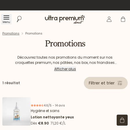
Se connecte
Panier
Menu
Rechercher
Accueil
Promotions
Promotions
Promotions
Découvrez toutes nos promotions du moment sur nos
croquettes premium, nos pâtées, nos box, nos friandises
pour chien et chat… Des offres exclusives pour faire plaisir à
Afficher plus
vos chiens et chats au meilleur prix !
Filtrer et trier
1 résultat
4.6/5 - 14 avis
Hygiène et soins
Lotion nettoyante yeux
Voir 
Dès
€8.90
71,20 €/L