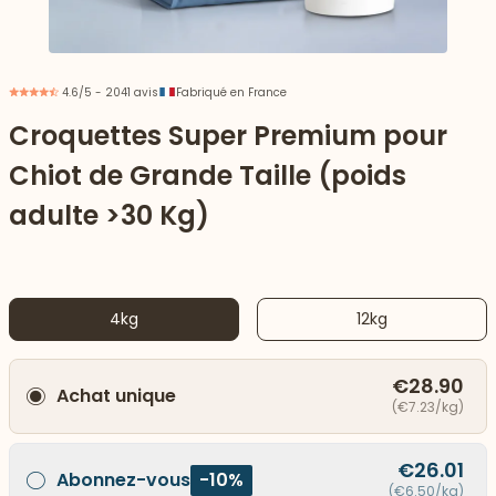
4.6/5 - 2041 avis
Fabriqué en France
Croquettes Super Premium pour
Chiot de Grande Taille (poids
adulte >30 Kg)
4kg
12kg
 vers le bas
€28.90
Achat unique
(€7.23/kg)
€26.01
Abonnez-vous
-10%
(€6.50/kg)