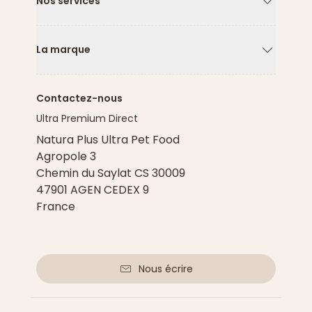
Nos services
Flèche ver
La marque
Flèche ver
Contactez-nous
Ultra Premium Direct
Natura Plus Ultra Pet Food
Agropole 3
Chemin du Saylat CS 30009
47901 AGEN CEDEX 9
France
Nous écrire