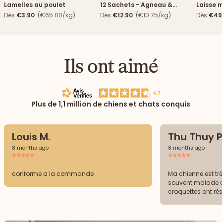
Lamelles au poulet
12 Sachets - Agneau &
Laisse m
haricots verts
Dès
€3.90
(€65.00/kg)
Dès
€12.90
(€10.75/kg)
Dès
€49
Ils ont aimé
Plus de 1,1 million de chiens et chats conquis
Louis M.
Thu Thuy P
8 months ago
8 months ago
conforme a la commande
Ma chienne est trè
souvent malade de
croquettes ont ré
plus elle adore.