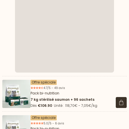
Offre spéciale
4.7/5 - 49 avis
Pack bi-nutrition
7 kg stérilisé saumon + 96 sachets
Voir 
Dès
€106.90
Unité : 118,70€ - 7,05€/kg
Offre spéciale
5.0/5 - 6 avis
Pack bi-nutrition