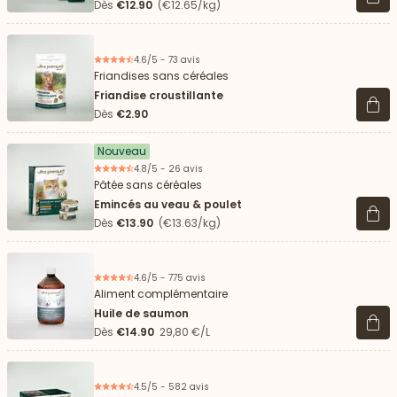
Voir 
Dès
€12.90
(€12.65/kg)
4.6/5 - 73 avis
Friandises sans céréales
Friandise croustillante
Voir 
Dès
€2.90
Nouveau
4.8/5 - 26 avis
Pâtée sans céréales
Emincés au veau & poulet
Voir 
Dès
€13.90
(€13.63/kg)
4.6/5 - 775 avis
Aliment complémentaire
Huile de saumon
Voir 
Dès
€14.90
29,80 €/L
4.5/5 - 582 avis