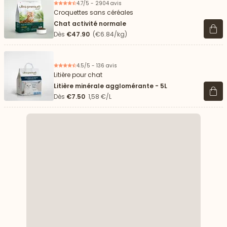
4.7/5 - 2904 avis
Croquettes sans céréales
Chat activité normale
Voir 
Dès
€47.90
(€6.84/kg)
4.5/5 - 136 avis
Litière pour chat
Litière minérale agglomérante - 5L
Voir 
Dès
€7.50
1,58 €/L