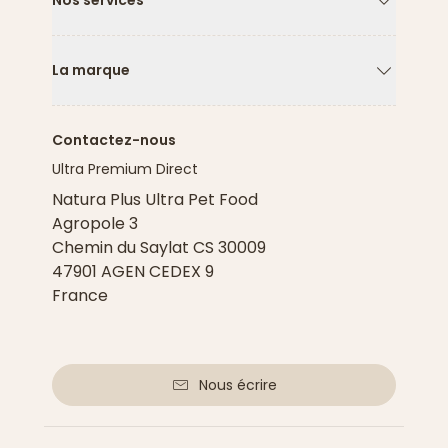
Nos services
Flèche ver
La marque
Flèche ver
Contactez-nous
Ultra Premium Direct
Natura Plus Ultra Pet Food
Agropole 3
Chemin du Saylat CS 30009
47901 AGEN CEDEX 9
France
Nous écrire