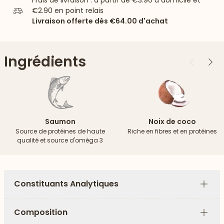
Frais de livraison : à partir de
€3.90
à domicile et
€2.90
en point relais
Livraison offerte dès
€64.00
d'achat
Ingrédients
Précédent
Suiv
Saumon
Noix de coco
Source de protéines de haute
Riche en fibres et en protéines
qualité et source d'oméga 3
Constituants Analytiques
Plus
Composition
Plus