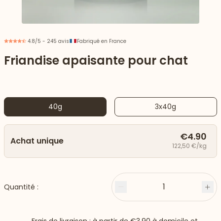
4.8/5 - 245 avis
Fabriqué en France
Friandise apaisante pour chat
40g
3x40g
€4.90
Achat unique
122,50 €/kg
 vers le bas
1
Quantité :
Moins
Plu