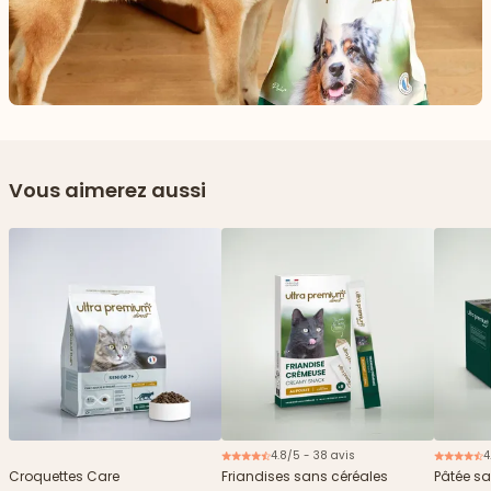
Vous aimerez aussi
4.8/5 - 38 avis
4
Nouveau
2€ offerts
Croquettes Care
Friandises sans céréales
Pâtée sa