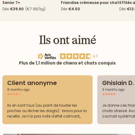
Senior 7+
Friandise crémeuse pour chat
Effilés 
Dès
€39.90
(€7.98/kg)
Dès
€4.50
Dès
€12
Ils ont aimé
Plus de 1,1 million de chiens et chats conquis
Client anonyme
Ghislain D.
8 months ago
9 months ago
Ils en sont fous (au point de fouiller les
Je donne ces fri
poches ou lécher les doigts) : bravo pour la
chats stressé. Ava
recette. Je n'ai pas noté d'effet calmant,
cachait systémati
mais c'est un excellent support de
meubles quand il 
motivation (training par ex). Le prix est par
contre vraiment élevé.