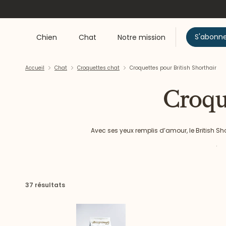
S'abonn
Chien
Chat
Notre mission
Accueil
Chat
Croquettes chat
Croquettes pour British Shorthair
Croqu
Avec ses yeux remplis d’amour, le British Sho
Déco
37 résultats