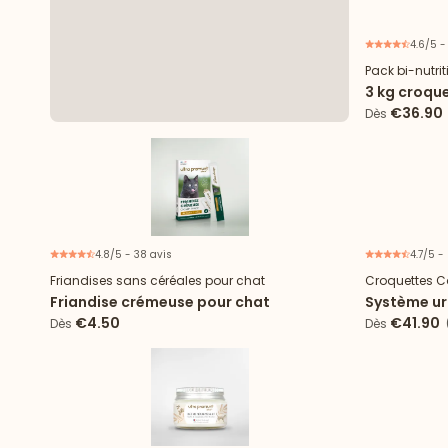
4.6/5 -
Pack bi-nutri
3 kg croque
boîtes de m
€36.90
Dès
4.8/5 - 38 avis
4.7/5 -
Friandises sans céréales pour chat
Croquettes C
Friandise crémeuse pour chat
Système uri
€4.50
€41.90
Dès
Dès
(