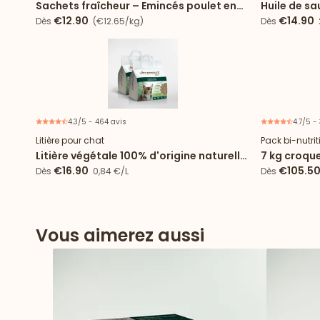
Sachets fraîcheur – Emincés poulet en
Huile de s
gelée
€12.90
€14.90
Dès
(€12.65/kg)
Dès
2
4.3/5 - 464 avis
4.7/5 -
Lot de 2 sacs
Litière pour chat
Pack bi-nutri
Litière végétale 100% d'origine naturelle
7 kg croque
- 2 sacs de 10L
96 sachets
€16.90
€105.5
Dès
0,84 €/L
Dès
Vous aimerez aussi