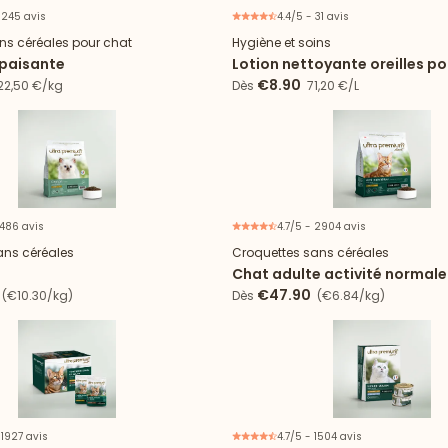
 245 avis
4.4/5 - 31 avis
ns céréales pour chat
Hygiène et soins
apaisante
Lotion nettoyante oreilles po
chat
€8.90
22,50 €/kg
Dès
71,20 €/L
 486 avis
4.7/5 - 2904 avis
ans céréales
Croquettes sans céréales
Chat adulte activité normale
€47.90
(€10.30/kg)
Dès
(€6.84/kg)
 1927 avis
4.7/5 - 1504 avis