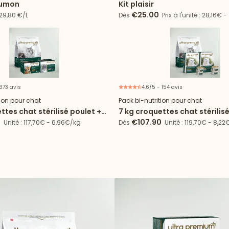
aumon
Kit plaisir
€25.00
9,80 €/L
Dès
Prix à l'unité : 28,16€ 
 373 avis
4.6/5 - 154 avis
Offre spéciale
Offre
tion pour chat
Pack bi-nutrition pour chat
ttes chat stérilisé poulet +
7 kg croquettes chat stérilis
72 boîtes de mousse
0
€107.90
Unité : 117,70€ - 6,96€/kg
Dès
Unité : 119,70€ - 8,22