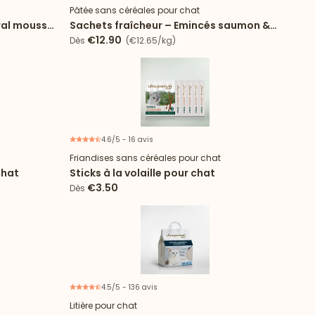
Pâtée sans céréales pour chat
ral mousse
Sachets fraîcheur – Emincés saumon &
cabillaud en sauce
€12.90
Dès
(€12.65/kg)
4.6/5 - 16 avis
Friandises sans céréales pour chat
chat
Sticks à la volaille pour chat
€3.50
Dès
4.5/5 - 136 avis
économie
Litière pour chat