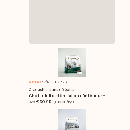
4.7/5 - 11440 avis
Croquettes sans céréales
Chat adulte stérilisé ou d'intérieur -
Poulet
€30.90
Dès
(€10.30/kg)