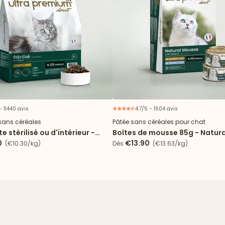
- 11440 avis
4.7/5 - 1504 avis
sans céréales
Pâtée sans céréales pour chat
e stérilisé ou d'intérieur -
Boîtes de mousse 85g - Natur
sole & poulet
0
€13.90
(€10.30/kg)
Dès
(€13.63/kg)