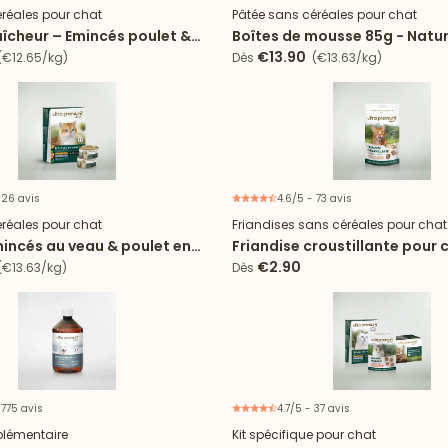
réales pour chat
Pâtée sans céréales pour chat
aîcheur – Emincés poulet &
Boîtes de mousse 85g - Natu
auce
sole & poulet
€13.90
€12.65/kg)
Dès
(€13.63/kg)
 26 avis
4.6/5 - 73 avis
Nouveau
réales pour chat
Friandises sans céréales pour chat
mincés au veau & poulet en
Friandise croustillante pour 
€2.90
€13.63/kg)
Dès
 775 avis
4.7/5 - 37 avis
11% d'
lémentaire
Kit spécifique pour chat