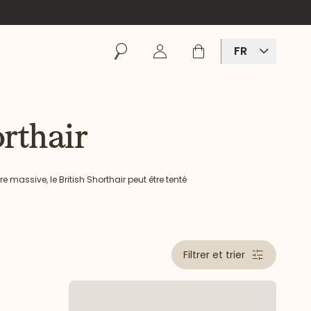
Rechercher
Se connecter
Panier
FR
rthair
 massive, le British Shorthair peut être tenté
hair.
Filtrer et trier