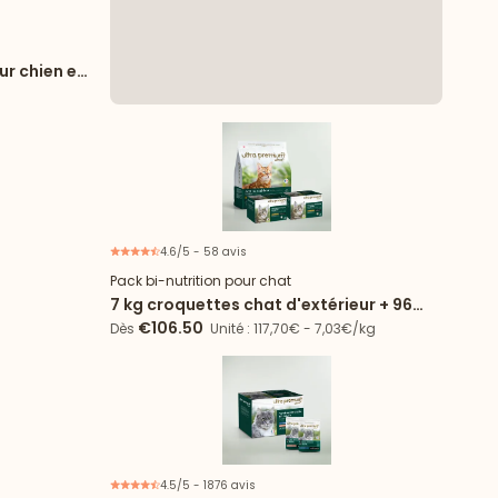
ur chien et
4.6/5 - 58 avis
Offre spéciale
Pack bi-nutrition pour chat
7 kg croquettes chat d'extérieur + 96
sachets
€106.50
Dès
Unité : 117,70€ - 7,03€/kg
4.5/5 - 1876 avis