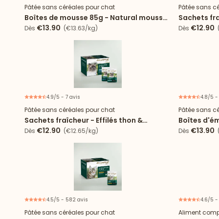
Pâtée sans céréales pour chat
Pâtée sans cé
Boîtes de mousse 85g - Natural mousse
Sachets fr
poulet pour chat stérilisé
dinde en s
€13.90
€12.90
Dès
(€13.63/kg)
Dès
(
4.9/5 - 7 avis
4.8/5 -
Nouveau
Pâtée sans céréales pour chat
Pâtée sans cé
Sachets fraîcheur - Effilés thon &
Boîtes d'é
cabillaud en sauce
sauce
€12.90
€13.90
Dès
(€12.65/kg)
Dès
(
4.5/5 - 582 avis
4.6/5 -
Pâtée sans céréales pour chat
Aliment comp