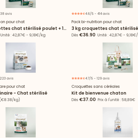
 38 avis
4.6/5 - 414 avis
Offre d'essai
Offr
tion pour chat
Pack bi-nutrition pour chat
ttes chat stérilisé poulet + 12
3 kg croquettes chat stérilisé
ousse chat stérilisé poulet
boîtes de mousse
€36.90
Unité : 42,87€ - 9,18€/kg
Dès
Unité : 42,87€ - 9,18€
 223 avis
4.7/5 - 129 avis
are pour chat
Croquettes sans céréales
naire - Chat stérilisé
Kit de bienvenue chaton
€37.00
€8.38/kg)
Dès
Prix à l'unité : 58,89€