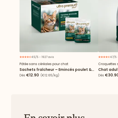
4.5/5 - 1927 avis
4.7/5 
Pâtée sans céréales pour chat
Croquettes 
Sachets fraîcheur – Emincés poulet &
Chat adult
dinde en sauce
Poulet
€12.90
€30.9
Dès
(€12.65/kg)
Dès