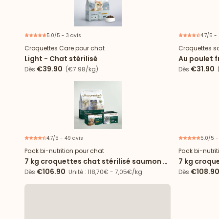
5.0/5 - 3 avis
4.7/5 -
Nouveau
Croquettes Care pour chat
Croquettes s
Light - Chat stérilisé
Au poulet fr
€39.90
€31.90
Dès
(€7.98/kg)
Dès
(
4.7/5 - 49 avis
5.0/5 -
Offre spéciale
Pack bi-nutrition pour chat
Pack bi-nutri
7 kg croquettes chat stérilisé saumon +
7 kg croque
96 sachets
Saumon + 7
€106.90
€108.9
Dès
Unité : 118,70€ - 7,05€/kg
Dès
Poulet