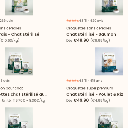
 269 avis
4.8/5 - 620 avis
ans céréales
Croquettes sans céréales
ais - Chat stérilisé
Chat stérilisé - Saumon
€48.90
€10.63/kg)
Dès
(€6.99/kg)
 6 avis
4.6/5 - 618 avis
Offre spéciale
tion pour chat
Croquettes super premium
ttes chat stérilisé au
Chat stérilisé - Poulet & Riz
2 boîtes de mousse au
0
€49.90
Unité : 119,70€ - 8,30€/kg
Dès
(€4.99/kg)