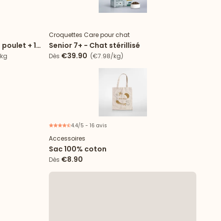
e d'essai
Nouveau
2€ offerts
Croquettes Care pour chat
 poulet + 12
Senior 7+ - Chat stérillisé
€39.90
/kg
Dès
(€7.98/kg)
4.4/5 - 16 avis
Accessoires
Sac 100% coton
€8.90
Dès