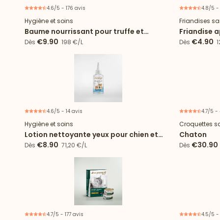
4.6/5 - 176 avis
4.8/5 -
Hygiène et soins
Friandises sa
Baume nourrissant pour truffe et
Friandise 
coussinets
€9.90
€4.90
Dès
198 €/L
Dès
1
4.6/5 - 14 avis
4.7/5 -
Hygiène et soins
Croquettes s
Lotion nettoyante yeux pour chien et
Chaton
chat
€8.90
€30.90
Dès
71,20 €/L
Dès
4.7/5 - 177 avis
4.5/5 -