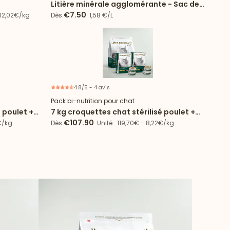
Litière minérale agglomérante - Sac de
5L
€7.50
- 12,02€/kg
Dès
1,58 €/L
4.8/5 - 4 avis
 spéciale
Offre spéciale
Pack bi-nutrition pour chat
é poulet +
7 kg croquettes chat stérilisé poulet +
72 boîtes de mousse chat stérilisé
€107.90
€/kg
Dès
Unité : 119,70€ - 8,22€/kg
poulet