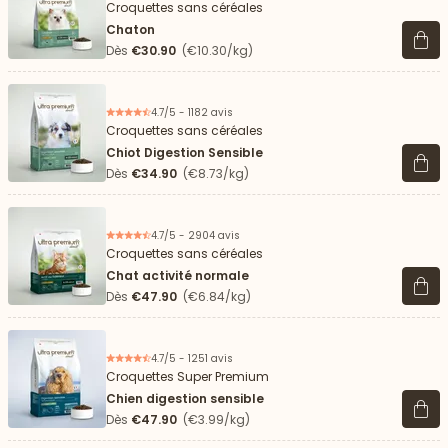
Croquettes sans céréales
Chaton
Voir 
Dès
€30.90
(€10.30/kg)
4.7/5 - 1182 avis
Croquettes sans céréales
Chiot Digestion Sensible
Voir 
Dès
€34.90
(€8.73/kg)
4.7/5 - 2904 avis
Croquettes sans céréales
Chat activité normale
Voir 
Dès
€47.90
(€6.84/kg)
4.7/5 - 1251 avis
Croquettes Super Premium
Chien digestion sensible
Voir 
Dès
€47.90
(€3.99/kg)