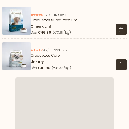
4.7/5 - 1178 avis
Croquettes Super Premium
Chien actif
Voir 
Dès
€46.90
(€3.91/kg)
4.7/5 - 223 avis
Croquettes Care
Urinary
Voir 
Dès
€41.90
(€8.38/kg)