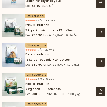
Lotion nettoyante yeux
Voir 
Dès
€8.90
71,20 €/L
Offre d'essai
4.6/5 - 414 avis
Pack bi-nutrition
3 kg stérilisé poulet + 12 boîtes
Voir 
Dès
€36.90
Unité : 42,87€ - 9,18€/kg
Offre spéciale
4.5/5 - 37 avis
Pack bi-nutrition
12 kg agneau&riz + 24 boîtes
Voir 
Dès
€90.90
Unité : 99,80€ - 4,21€/kg
Offre spéciale
4.6/5 - 58 avis
Pack bi-nutrition
7 kg actif + 96 sachets
Voir 
Dès
€106.50
Unité : 117,70€ - 7,03€/kg
Offre spéciale