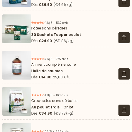
Voir 
Dès
€36.90
(€4.61/kg)
4.6/5 - 537 avis
Pâtée sans céréales
30 Sachets Topper poulet
Voir 
Dès
€24.90
(€11.86/kg)
4.6/5 - 775 avis
Aliment complémentaire
Huile de saumon
Voir 
Dès
€14.90
29,80 €/L
4.8/5 - 163 avis
Croquettes sans céréales
Au poulet frais - Chiot
Voir 
Dès
€34.90
(€8.73/kg)
4.7/5 - 686 avis