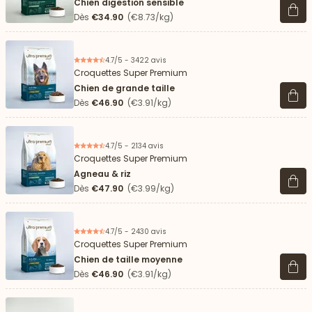
Chien digestion sensible
Voir 
Dès
€34.90
(€8.73/kg)
4.7/5 - 3422 avis
Croquettes Super Premium
Chien de grande taille
Voir 
Dès
€46.90
(€3.91/kg)
4.7/5 - 2134 avis
Croquettes Super Premium
Agneau & riz
Voir 
Dès
€47.90
(€3.99/kg)
4.7/5 - 2430 avis
Croquettes Super Premium
Chien de taille moyenne
Voir 
Dès
€46.90
(€3.91/kg)