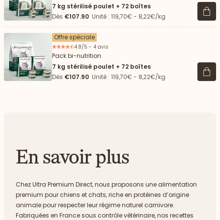
7 kg stérilisé poulet + 72 boîtes
Voir 
Dès
€107.90
Unité : 119,70€ - 8,22€/kg
Offre spéciale
4.8/5 - 4 avis
Pack bi-nutrition
7 kg stérilisé poulet + 72 boîtes
Voir 
Dès
€107.90
Unité : 119,70€ - 8,22€/kg
En savoir plus
Chez Ultra Premium Direct, nous proposons une alimentation
premium pour chiens et chats, riche en protéines d’origine
animale pour respecter leur régime naturel carnivore.
Fabriquées en France sous contrôle vétérinaire, nos recettes