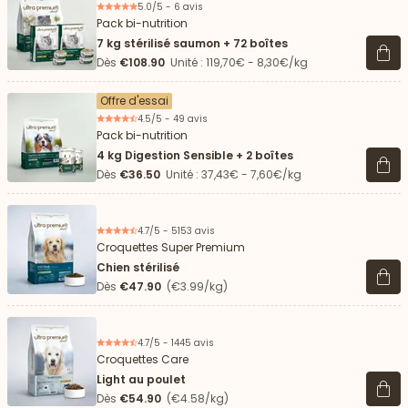
5.0/5 - 6 avis
Pack bi-nutrition
7 kg stérilisé saumon + 72 boîtes
Voir 
Dès
€108.90
Unité : 119,70€ - 8,30€/kg
Offre d'essai
4.5/5 - 49 avis
Pack bi-nutrition
4 kg Digestion Sensible + 2 boîtes
Voir 
Dès
€36.50
Unité : 37,43€ - 7,60€/kg
4.7/5 - 5153 avis
Croquettes Super Premium
Chien stérilisé
Voir 
Dès
€47.90
(€3.99/kg)
4.7/5 - 1445 avis
Croquettes Care
Light au poulet
Voir 
Dès
€54.90
(€4.58/kg)