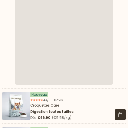
Nouveau
4.4/5 - 11 avis
Croquettes Care
Digestion toutes tailles
Voir 
Dès
€66.90
(€5.58/kg)