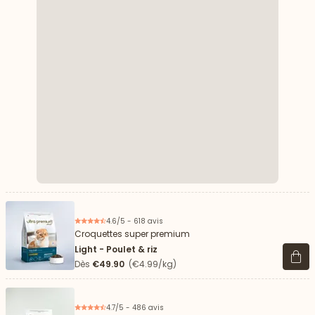
4.6/5 - 618 avis
Croquettes super premium
Light - Poulet & riz
Voir 
Dès
€49.90
(€4.99/kg)
4.7/5 - 486 avis