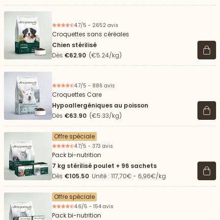
4.7/5 - 2652 avis
Croquettes sans céréales
Chien stérilisé
Voir 
Dès
€62.90
(€5.24/kg)
4.7/5 - 886 avis
Croquettes Care
Hypoallergéniques au poisson
Voir 
Dès
€63.90
(€5.33/kg)
Offre spéciale
4.7/5 - 373 avis
Pack bi-nutrition
7 kg stérilisé poulet + 96 sachets
Voir 
Dès
€105.50
Unité : 117,70€ - 6,96€/kg
Offre spéciale
4.6/5 - 154 avis
Pack bi-nutrition