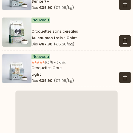
Senior 7+
Voir 
Dès
€39.90
(€7.98/kg)
Nouveau
Croquettes sans céréales
Au saumon frais - Chiot
Voir 
Dès
€67.90
(€5.66/kg)
Nouveau
5.0/5 - 3 avis
Croquettes Care
Light
Voir 
Dès
€39.90
(€7.98/kg)
 vers le bas