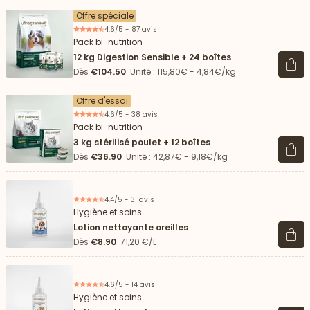
Offre spéciale
4.6/5 - 87 avis
Pack bi-nutrition
12 kg Digestion Sensible + 24 boîtes
Voir 
Dès
€104.50
Unité : 115,80€ - 4,84€/kg
Offre d'essai
4.6/5 - 38 avis
Pack bi-nutrition
3 kg stérilisé poulet + 12 boîtes
Voir 
Dès
€36.90
Unité : 42,87€ - 9,18€/kg
4.4/5 - 31 avis
Hygiène et soins
Lotion nettoyante oreilles
Voir 
Dès
€8.90
71,20 €/L
4.6/5 - 14 avis
Hygiène et soins