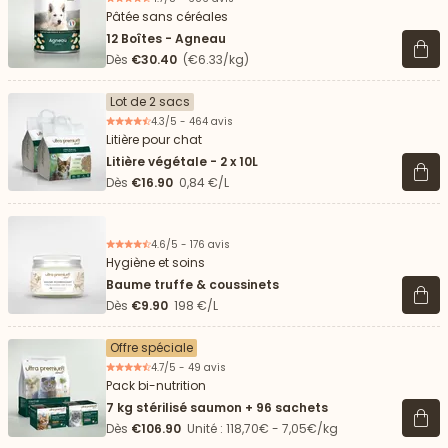
Pâtée sans céréales
12 Boîtes - Agneau
Voir 
Dès
€30.40
(€6.33/kg)
Lot de 2 sacs
4.3/5 - 464 avis
Litière pour chat
Litière végétale - 2 x 10L
Voir 
Dès
€16.90
0,84 €/L
4.6/5 - 176 avis
Hygiène et soins
Baume truffe & coussinets
Voir 
Dès
€9.90
198 €/L
Offre spéciale
4.7/5 - 49 avis
Pack bi-nutrition
7 kg stérilisé saumon + 96 sachets
Voir 
Dès
€106.90
Unité : 118,70€ - 7,05€/kg