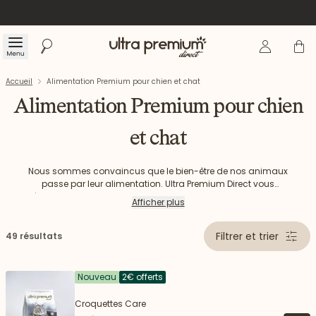
Se connecte
Panier
Menu
Rechercher
Accueil
Accueil
Alimentation Premium pour chien et chat
Alimentation Premium pour chien
et chat
Nous sommes convaincus que le bien-être de nos animaux
passe par leur alimentation. Ultra Premium Direct vous
Découvrez notre gamme d’alimentation premium pour chien
propose une alimentation premium pour chien et chat avec
Afficher plus
un maximum d'ingrédients d'origine naturelle et choisis
et chat.
dans le respect de leur régime naturel carnivore.
Filtrer et trier
49 résultats
Nouveau
2€ offerts
Croquettes Care