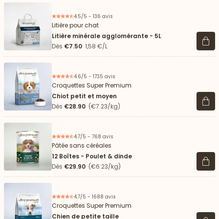
4.5/5 - 136 avis
Litière pour chat
Litière minérale agglomérante - 5L
Voir 
Dès
€7.50
1,58 €/L
4.6/5 - 1735 avis
Croquettes Super Premium
Chiot petit et moyen
Voir 
Dès
€28.90
(€7.23/kg)
4.7/5 - 768 avis
Pâtée sans céréales
12 Boîtes - Poulet & dinde
Voir 
Dès
€29.90
(€6.23/kg)
4.7/5 - 1688 avis
Croquettes Super Premium
Chien de petite taille