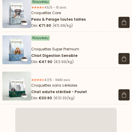
Nouveau
4.5/5 - 15 avis
Croquettes Care
Peau & Pelage toutes tailles
Voir 
Dès
€71.90
(€5.99/kg)
Nouveau
Croquettes Super Premium
Chiot Digestion Sensible
Voir 
Dès
€47.90
(€3.99/kg)
4.7/5 - 11440 avis
Croquettes sans céréales
Chat adulte stérilisé - Poulet
Voir 
Dès
€30.90
(€10.30/kg)