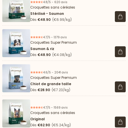
4.8/5 - 620 avis
Croquettes sans céréales
Stérilisé - Saumon
Voir 
Dès
€48.90
(€6.99/kg)
4.7/5 - 1379 avis
Croquettes Super Premium
Saumon & riz
Voir 
Dès
€48.90
(€4.08/kg)
4.6/5 - 2041 avis
Croquettes Super Premium
Chiot de grande taille
Voir 
Dès
€28.90
(€7.23/kg)
4.7/5 - 1569 avis
Croquettes sans céréales
Original
Voir 
Dès
€62.90
(€5.24/kg)