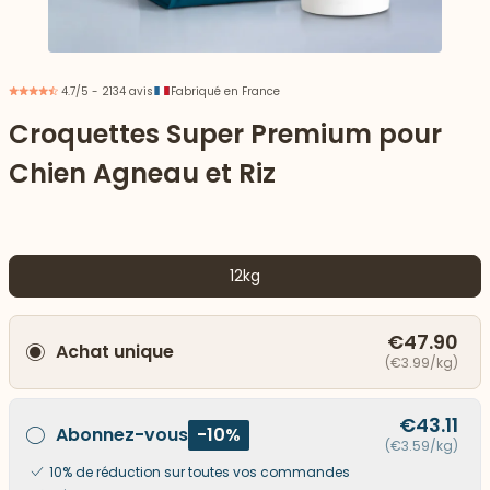
4.7/5 - 2134 avis
Fabriqué en France
Croquettes Super Premium pour
Chien Agneau et Riz
12kg
€47.90
Achat unique
 vers le bas
(€3.99/kg)
€43.11
Abonnez-vous
-10%
(€3.59/kg)
10% de réduction sur toutes vos commandes