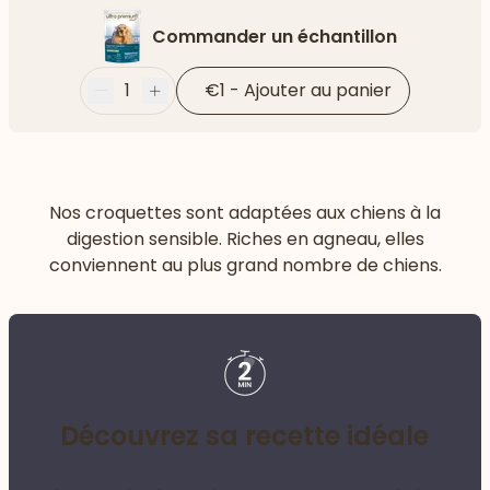
Commander un échantillon
1
€1
-
Ajouter au panier
Moins
Plus
Nos croquettes sont adaptées aux chiens à la
digestion sensible. Riches en agneau, elles
conviennent au plus grand nombre de chiens.
Découvrez sa recette idéale