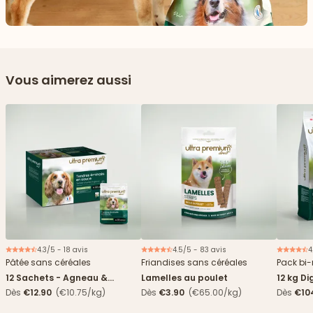
Vous aimerez aussi
4.3/5 - 18 avis
4.5/5 - 83 avis
4
Nouveau
Pâtée sans céréales
Friandises sans céréales
Pack bi-
12 Sachets - Agneau &
Lamelles au poulet
12 kg Di
haricots verts
boîtes
Dès
€12.90
(€10.75/kg)
Dès
€3.90
(€65.00/kg)
Dès
€10
4,84€/k