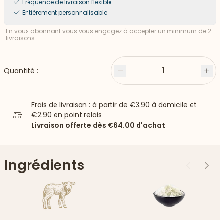
Fréquence de livraison flexible
Entièrement personnalisable
En vous abonnant vous vous engagez à accepter un minimum de 2
livraisons.
1
Quantité :
Moins
Plu
Frais de livraison : à partir de
€3.90
à domicile et
€2.90
en point relais
Livraison offerte dès
€64.00
d'achat
Ingrédients
Précédent
Suiv