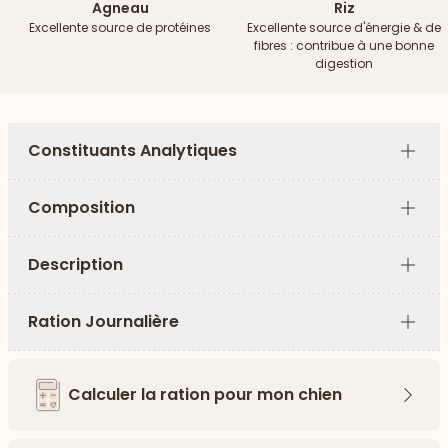
Agneau
Riz
Excellente source de protéines
Excellente source d'énergie & de
fibres : contribue à une bonne
digestion
Constituants Analytiques
Plus
Composition
Plus
Description
Plus
Ration Journalière
Plus
Calculer la ration pour mon chien
Flèch