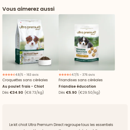
Vous aimerez aussi
4.8/5 - 163 avis
4.7/5 - 376 avis
Croquettes sans céréales
Friandises sans céréales
Au poulet frais - Chiot
Friandise éducation
Dès
€34.90
(€8.73/kg)
Dès
€5.90
(€29.50/kg)
 vers le bas
Le kit chiot Ultra Premium Direct regroupe tous les essentiels