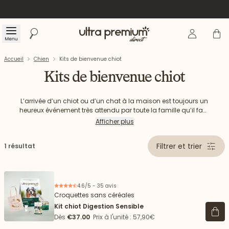
Se connecte
Panier
Menu
Rechercher
Accueil
Accueil
Chien
Kits de bienvenue chiot
Kits de bienvenue chiot
L’arrivée d’un chiot ou d’un chat à la maison est toujours un
heureux événement très attendu par toute la famille qu’il faut
bien préparer. Il est important de se poser plusieurs questions
Afficher plus
: quelle nourriture choisir ? Quand commencer l’éducation
de son chiot ? Quelle gamelle choisir ? Quels jouets ? Chez
Filtrer et trier
1 résultat
Ultra Premium Direct, nous avons à cœur de vous
accompagner dans votre quotidien aux côtés de vos
animaux. Découvrez notre nos kit de bienvenue pour chiots
contenant tous les produits nécessaires pour accueillir votre
petit compagnon dans les meilleures conditions.
4.6/5 - 35 avis
Croquettes sans céréales
Kit chiot Digestion Sensible
Voir 
Dès
€37.00
Prix à l'unité : 57,90€