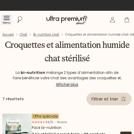
Se connecte
Panier
Menu
Rechercher
Accueil
Accueil
Chat
Bi-nutrition chat
Croquettes et alimentation humide chat stér
Croquettes et alimentation humide
chat stérilisé
La
bi-nutrition
mélange 2 types d’alimentation afin de
faire bénéficier votre chat des avantages des croquettes et
de la pâtée. Cette méthode d’alimentation est conseillée
Afficher plus
pour les
chats stérilisés
qui ont tendance à l’embonpoint
ou les chats susceptibles d’être sujets à certains problèmes
Filtrer et trier
7 résultats
rénaux. La bi-nutrition est aujourd’hui l’une des meilleures
alternatives pour nourrir votre petit félin. Chez Ultra Premium
Direct, nous proposons une
gamme de bi-nutrition
adaptée à tous les chats dont les chats stérilisés.
Offre spéciale
4.6/5 - 14 avis
Pack bi-nutrition