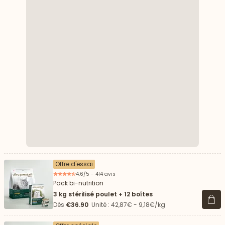
Offre d'essai
4.6/5 - 414 avis
Pack bi-nutrition
3 kg stérilisé poulet + 12 boîtes
Voir 
Dès
€36.90
Unité : 42,87€ - 9,18€/kg