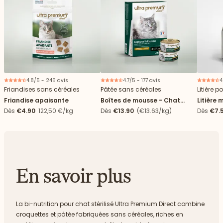
4.8/5 - 245 avis
4.7/5 - 177 avis
4
Friandises sans céréales
Pâtée sans céréales
Litière p
Friandise apaisante
Boîtes de mousse - Chat
Litière 
stérilisé
agglomé
Dès
€4.90
122,50 €/kg
Dès
€13.90
(€13.63/kg)
Dès
€7.
En savoir plus
La bi-nutrition pour chat stérilisé Ultra Premium Direct combine
croquettes et pâtée fabriquées sans céréales, riches en