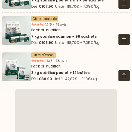
7 kg stérilisé poulet frais + 96 sachets
Voir 
Dès
€107.50
Unité : 119,70€ - 7,09€/kg
Offre spéciale
4.7/5 - 49 avis
Pack bi-nutrition
7 kg stérilisé saumon + 96 sachets
Voir 
Dès
€106.90
Unité : 118,70€ - 7,05€/kg
Offre d'essai
4.6/5 - 38 avis
Pack bi-nutrition
3 kg stérilisé poulet + 12 boîtes
Voir 
Dès
€36.90
Unité : 42,87€ - 9,18€/kg
 vers le bas