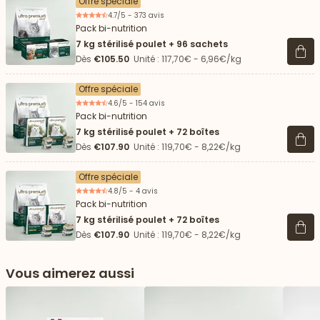
Offre spéciale
4.7/5 - 373 avis
Pack bi-nutrition
7 kg stérilisé poulet + 96 sachets
Voir 
Dès
€105.50
Unité : 117,70€ - 6,96€/kg
Offre spéciale
4.6/5 - 154 avis
Pack bi-nutrition
7 kg stérilisé poulet + 72 boîtes
Voir 
Dès
€107.90
Unité : 119,70€ - 8,22€/kg
Offre spéciale
4.8/5 - 4 avis
Pack bi-nutrition
7 kg stérilisé poulet + 72 boîtes
Voir 
Dès
€107.90
Unité : 119,70€ - 8,22€/kg
Vous aimerez aussi