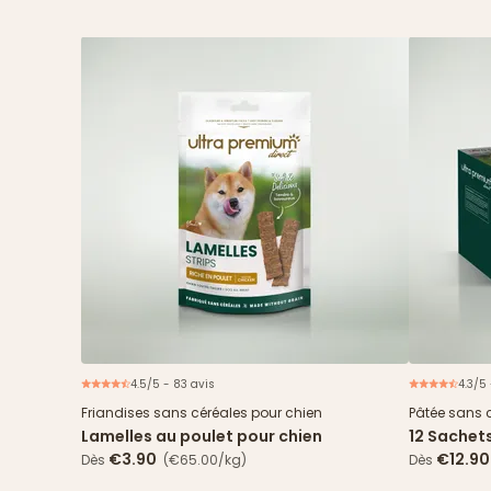
4.5/5 - 83 avis
4.3/5 
Friandises sans céréales pour chien
Pâtée sans 
Lamelles au poulet pour chien
12 Sachet
& haricots
€3.90
€12.90
Dès
(€65.00/kg)
Dès