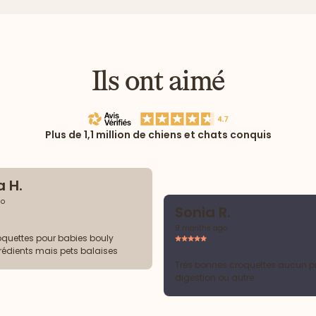
Ils ont aimé
Plus de 1,1 million de chiens et chats conquis
 H.
go
Sonia R.
9 months ago
quettes pour babies bouly
rédients mais pets balaises
Très bonnes croquettes aucun 
digestion ou autre