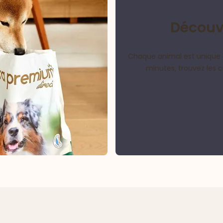
Découvr
Chaque animal est unique 
minutes, trouvez les 