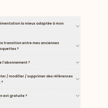
limentation la mieux adaptée à mon
Flèche vers le ba
a transition entre mes anciennes
roquettes ?
Flèche vers le ba
 l'abonnement ?
Flèche vers le ba
uter / modifier / supprimer des références
 ?
Flèche vers le ba
on est gratuite ?
Flèche vers le ba