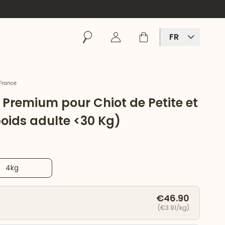
Rechercher
Se connecter
Panier
FR
France
 Premium pour Chiot de Petite et
oids adulte <30 Kg)
4kg
€46.90
(€3.91/kg)