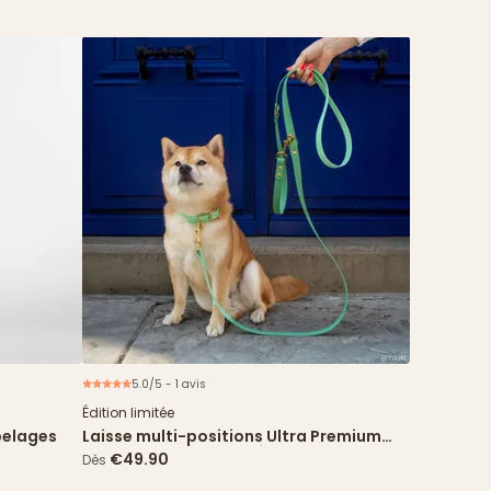
5.0/5 - 1 avis
Édition limitée
pelages
Laisse multi-positions Ultra Premium
Direct x Fidèle Paris - Édition limitée
€49.90
Dès