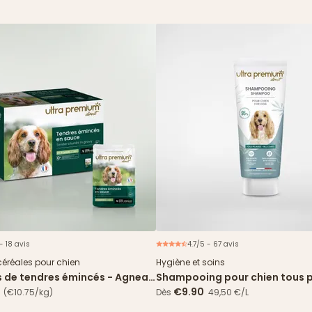
- 18 avis
4.7/5 - 67 avis
Nouveau
céréales pour chien
Hygiène et soins
s de tendres émincés - Agneau
Shampooing pour chien tous 
 verts
€9.90
(€10.75/kg)
Dès
49,50 €/L