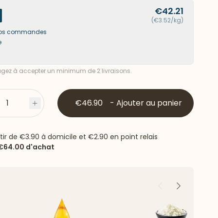
€42.21
(€3.52/kg)
s vos commandes
e
ez à accepter un minimum de 2 livraisons.
1
€46.90
-
Ajouter au panier
s
Plus
rtir de
€3.90
à domicile et
€2.90
en point relais
€64.00
d'achat
Précédent
Suivant