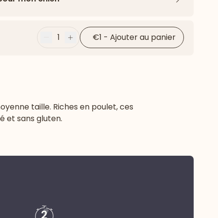
Flèche ver
1
€1
-
Ajouter au panier
Moins
Plus
yenne taille. Riches en poulet, ces
é et sans gluten.