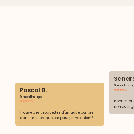
Sandra
9 months a
Pascal B.
9 months ago
Bonnes cro
niveau ing
Trouvé des croquettes d'un autre calibre
dans mes croquettes pour jeune chien!?