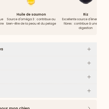
Huile de saumon
Riz
bue
Source d'oméga 3 : contribue au
Excellente source d'énergie & d
ire
bien-être de la peau et du pelage
fibres : contribue à une bonne
digestion
es
Plus
Plus
Plus
Plus
 pour mon chien