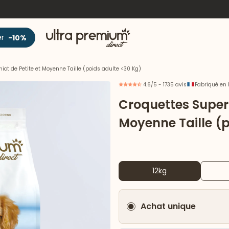
Accueil
er
-10%
ot de Petite et Moyenne Taille (poids adulte <30 Kg)
4.6/5 - 1735 avis
Fabriqué en 
Croquettes Super
Moyenne Taille (p
12kg
Achat unique