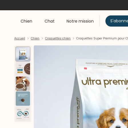
S'abonn
Chien
Chat
Notre mission
Accueil
Chien
Croquettes chien
Croquettes Super Premium pour Chi