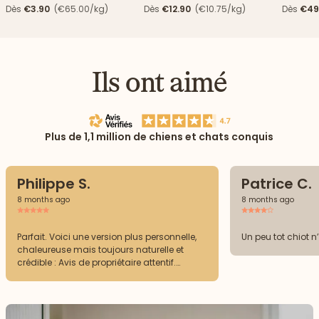
haricots verts
Dès
€3.90
(€65.00/kg)
Dès
€12.90
(€10.75/kg)
Dès
€49
Ils ont aimé
Plus de 1,1 million de chiens et chats conquis
Philippe S.
Patrice C.
8 months ago
8 months ago
Parfait. Voici une version plus personnelle,
Un peu tot chiot n
chaleureuse mais toujours naturelle et
crédible : Avis de propriétaire attentif.
J’accorde beaucoup d’importance à ce
que je donne à mes chiens, et ces produits
me donnent satisfaction. La composition
est claire, mes chiens les tolèrent très bien et