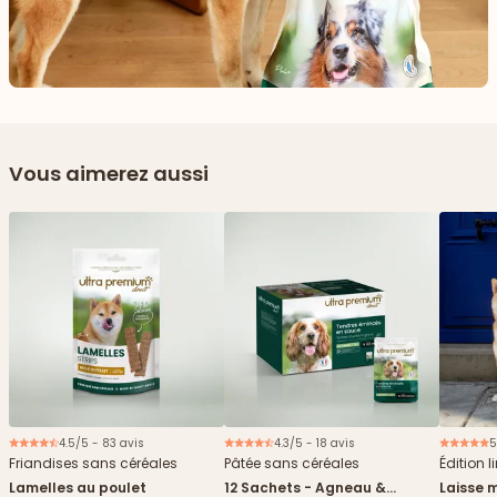
Vous aimerez aussi
4.5/5 - 83 avis
4.3/5 - 18 avis
5
Nouveau
Friandises sans céréales
Pâtée sans céréales
Édition l
Lamelles au poulet
12 Sachets - Agneau &
Laisse m