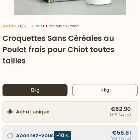
4.8/5 - 163 avis
Fabriqué en France
Croquettes Sans Céréales au
Poulet frais pour Chiot toutes
tailles
12kg
4kg
 vers le bas
€62.90
Achat unique
(€5.24/kg)
€56.61
Abonnez-vous
-10%
(€4.72/kg)