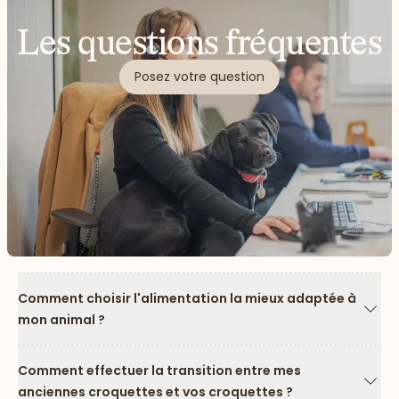
les mangent avec plaisir que je continue
d’utiliser en confiance.
Les questions fréquentes
Posez votre question
Comment choisir l'alimentation la mieux adaptée à
mon animal ?
Flèc
Comment effectuer la transition entre mes
anciennes croquettes et vos croquettes ?