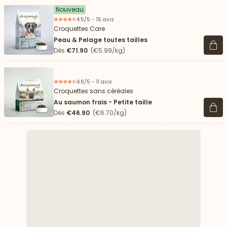
Nouveau
4.5/5 - 15 avis
Croquettes Care
Peau & Pelage toutes tailles
Voir 
Dès
€71.90
(€5.99/kg)
4.6/5 - 11 avis
Croquettes sans céréales
Au saumon frais - Petite taille
Voir 
Dès
€46.90
(€6.70/kg)
 vers le bas