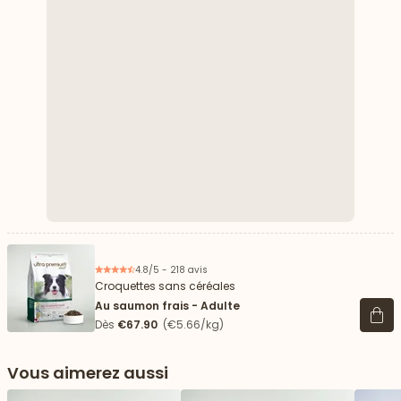
4.8/5 - 218 avis
Croquettes sans céréales
Au saumon frais - Adulte
Voir 
Dès
€67.90
(€5.66/kg)
Vous aimerez aussi