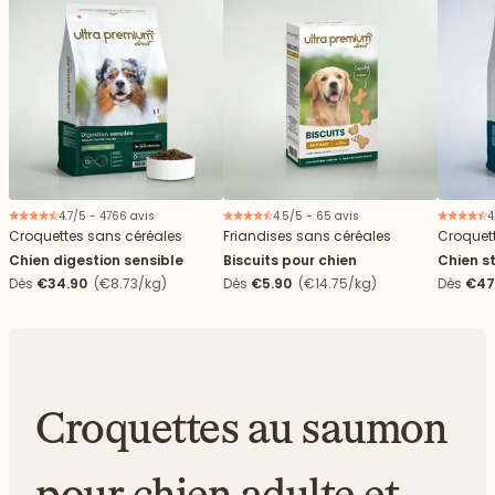
4.7/5 - 4766 avis
4.5/5 - 65 avis
4
Croquettes sans céréales
Friandises sans céréales
Croquet
Chien digestion sensible
Biscuits pour chien
Chien st
Dès
€34.90
(€8.73/kg)
Dès
€5.90
(€14.75/kg)
Dès
€47
Croquettes au saumon
pour chien adulte et