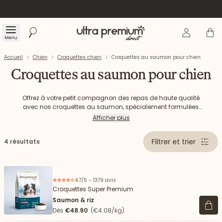
Se connecte
Panier
Menu
Rechercher
Accueil
Accueil
Chien
Croquettes chien
Croquettes au saumon pour chien
Croquettes au saumon pour chien
Offrez à votre petit compagnon des repas de haute qualité
avec nos croquettes au saumon, spécialement formulées
pour répondre aux besoins nutritionnels des chiens.
Afficher plus
Découvrez notre sélection de croquettes riches en saumon et
en nutriments essentiels.
Filtrer et trier
4 résultats
4.7/5 - 1379 avis
Croquettes Super Premium
Saumon & riz
Voir 
Dès
€48.90
(€4.08/kg)