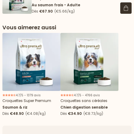
Au saumon frais - Adulte
Voir 
Dès
€67.90
(€5.66/kg)
Vous aimerez aussi
4.7/5 - 1379 avis
4.7/5 - 4766 avis
Croquettes Super Premium
Croquettes sans céréales
Saumon & riz
Chien digestion sensible
Dès
€48.90
(€4.08/kg)
Dès
€34.90
(€8.73/kg)