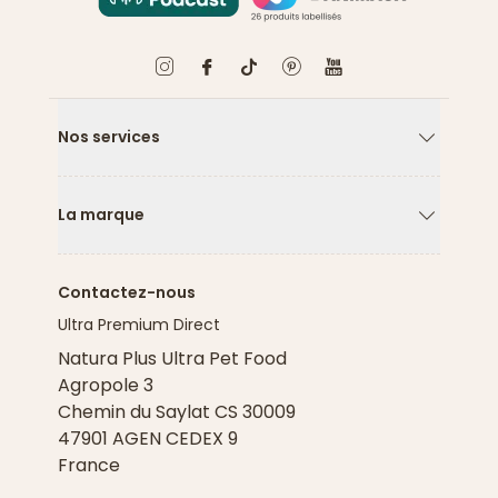
Nos services
Flèche ver
La marque
Flèche ver
Contactez-nous
Ultra Premium Direct
Natura Plus Ultra Pet Food
Agropole 3
Chemin du Saylat CS 30009
47901 AGEN CEDEX 9
France