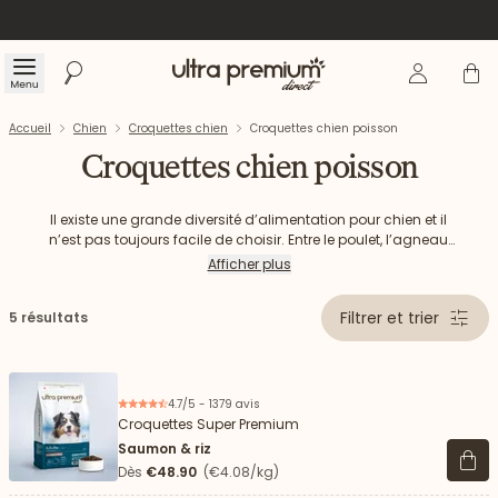
Se connecte
Panier
Menu
Rechercher
Accueil
Accueil
Chien
Croquettes chien
Croquettes chien poisson
Croquettes chien poisson
Il existe une grande diversité d’alimentation pour chien et il
n’est pas toujours facile de choisir. Entre le poulet, l’agneau
ou encore le canard, le choix de la meilleure source de
Afficher plus
protéines animales n’est pas toujours évident. Qu’en est-il
des
croquettes au poisson
? Chez Ultra Premium Direct,
Filtrer et trier
5 résultats
nous proposons une
gamme de croquettes au poisson
à
faible teneur en céréales, fabriquée sans blé, sans maïs et
sans gluten. Les avantages et les bienfaits pour les chiens
sont nombreux. Découvrez nos croquettes pour chien au
poisson à prix direct usine.
4.7/5 - 1379 avis
Croquettes Super Premium
Saumon & riz
Voir 
Dès
€48.90
(€4.08/kg)