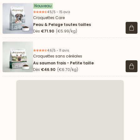
Nouveau
4.5/5 - 15 avis
Croquettes Care
Peau & Pelage toutes tailles
Voir 
Dès
€71.90
(€5.99/kg)
4.6/5 - 11 avis
Croquettes sans céréales
Au saumon frais - Petite taille
Voir 
Dès
€46.90
(€6.70/kg)
 vers le bas