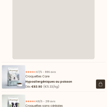
4.7/5 - 886 avis
Croquettes Care
Hypoallergéniques au poisson
Voir 
Dès
€63.90
(€5.33/kg)
4.8/5 - 218 avis
Croquettes sans céréales