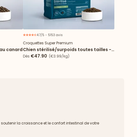
4.7/5 - 5153 avis
ouveau
Croquettes Super Premium
 au canard
Chien stérilisé/surpoids toutes tailles -
Light
€47.90
Dès
(€3.99/kg)
outenir la croissance et le confort intestinal de votre