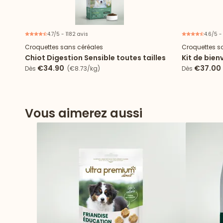
4.7/5 - 1182 avis
4.6/5 -
Croquettes sans céréales
Croquettes s
Chiot Digestion Sensible toutes tailles
Kit de bien
Sensible to
€34.90
€37.00
Dès
(€8.73/kg)
Dès
Vous aimerez aussi