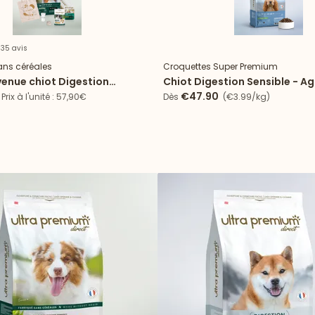
 35 avis
ans céréales
Croquettes Super Premium
venue chiot Digestion
Chiot Digestion Sensible - Ag
utes tailles
€47.90
Prix à l'unité : 57,90€
Dès
(€3.99/kg)