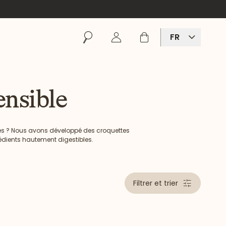
Rechercher
Se connecter
Panier
FR
ensible
ques ? Nous avons développé des croquettes
édients hautement digestibles.
Filtrer et trier