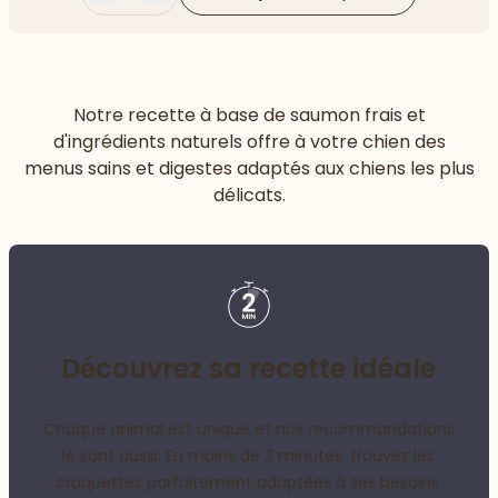
Moins
Plus
Notre recette à base de saumon frais et
d'ingrédients naturels offre à votre chien des
menus sains et digestes adaptés aux chiens les plus
délicats.
Découvrez sa recette idéale
Chaque animal est unique et nos recommandations
le sont aussi. En moins de 2 minutes, trouvez les
croquettes parfaitement adaptées à ses besoins.