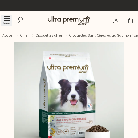
Se connecte
Panier
Menu
Rechercher
Accueil
Accueil
Chien
Croquettes chien
Croquettes Sans Céréales au Saumon frais 