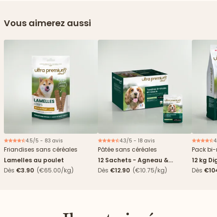
Vous aimerez aussi
4.5/5 - 83 avis
4.3/5 - 18 avis
4
Nouveau
Friandises sans céréales
Pâtée sans céréales
Pack bi-
Lamelles au poulet
12 Sachets - Agneau &
12 kg Di
haricots verts
boîtes
Dès
€3.90
(€65.00/kg)
Dès
€12.90
(€10.75/kg)
Dès
€10
4,84€/k