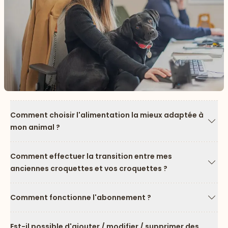
Comment choisir l'alimentation la mieux adaptée à
mon animal ?
Flèc
Comment effectuer la transition entre mes
anciennes croquettes et vos croquettes ?
Flèc
Comment fonctionne l'abonnement ?
Flèc
Est-il possible d'ajouter / modifier / supprimer des