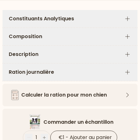
Constituants Analytiques
Plus
Composition
Plus
Description
Plus
Ration journalière
Plus
Calculer la ration pour mon chien
Flèch
Commander un échantillon
1
€1
-
Ajouter au panier