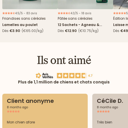
4.5/5 - 83 avis
4.3/5 - 18 avis
5
Nouveau
Friandises sans céréales
Pâtée sans céréales
Édition l
Lamelles au poulet
12 Sachets - Agneau &
Laisse m
haricots verts
Dès
€3.90
(€65.00/kg)
Dès
€12.90
(€10.75/kg)
Dès
€49
Ils ont aimé
Plus de 1,1 million de chiens et chats conquis
Client anonyme
CéCile D.
8 months ago
8 months ago
Mon chien afore
Très bien