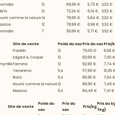
oomalia
12
69,99 €
5,73 €
3,52 €
ab'in
12
73,34 €
6,14 €
3,52 €
ourrir comme la nature
14
78,90 €
5,64 €
3,52 €
axizoo
12
78,99 €
6,58 €
3,52 €
oomalia
7
39,99 €
5,71 €
3,52 €
Site de vente
Poids du sac
Prix du sac
Prix/
Franklin
12
79,00 €
6,58 
Edgard & Cooper
12
83,99 €
7,00 
yrtille
Farmina
12
92,90 €
7,74 
Terranimo
11,4
117,99 €
10,35 
Bretz
11,4
85,95 €
7,54 
Nourrir comme la nature
12
89,90 €
7,49 
Maxizoo
11,4
84,49 €
7,41 €
Poids du
Prix du
Prix au k
Site de vente
Prix/kg
sac
sac
7kg)