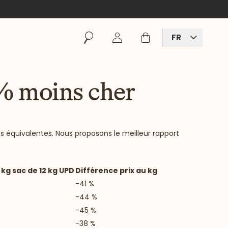
Rechercher
Se connecter
Panier
FR
0% moins cher
s équivalentes. Nous proposons le meilleur rapport
 kg sac de 12 kg UPD
Différence prix au kg
-41 %
-44 %
-45 %
-38 %