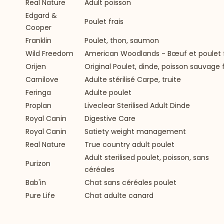
Real Nature
Adult poisson
Edgard &
Poulet frais
Cooper
Franklin
Poulet, thon, saumon
Wild Freedom
American Woodlands - Bœuf et poulet f
Orijen
Original Poulet, dinde, poisson sauvage f
Carnilove
Adulte stérilisé Carpe, truite
Feringa
Adulte poulet
Proplan
Liveclear Sterilised Adult Dinde
Royal Canin
Digestive Care
Royal Canin
Satiety weight management
Real Nature
True country adult poulet
Adult sterilised poulet, poisson, sans
Purizon
céréales
Bab'in
Chat sans céréales poulet
Pure Life
Chat adulte canard