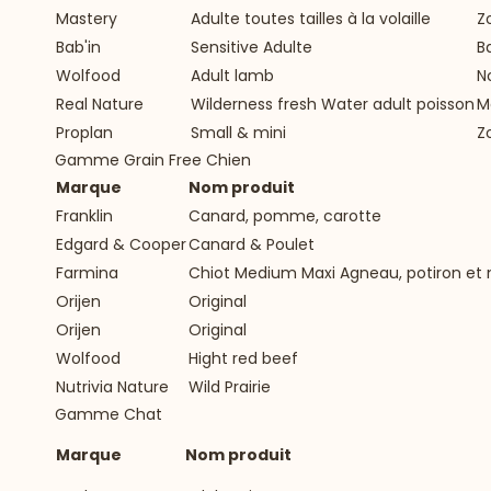
Mastery
Adulte toutes tailles à la volaille
Z
Bab'in
Sensitive Adulte
B
Wolfood
Adult lamb
N
Real Nature
Wilderness fresh Water adult poisson
M
Proplan
Small & mini
Z
Gamme Grain Free Chien
Marque
Nom produit
Franklin
Canard, pomme, carotte
Edgard & Cooper
Canard & Poulet
Farmina
Chiot Medium Maxi Agneau, potiron et m
Orijen
Original
Orijen
Original
Wolfood
Hight red beef
Nutrivia Nature
Wild Prairie
Gamme Chat
Marque
Nom produit