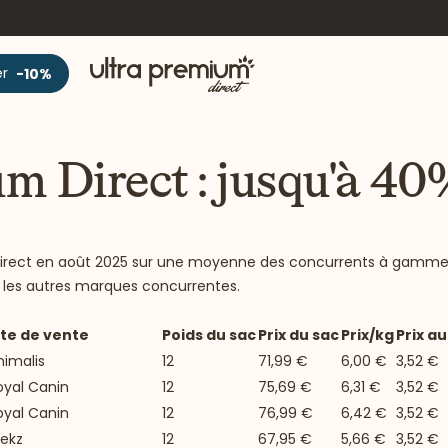
Accueil
er
-10%
m Direct : jusqu'à 4
um Direct en août 2025 sur une moyenne des concurrents à gamme
 les autres marques concurrentes.
ite de vente
Poids du sac
Prix du sac
Prix/kg
Prix au
nimalis
12
71,99 €
6,00 €
3,52 €
oyal Canin
12
75,69 €
6,31 €
3,52 €
oyal Canin
12
76,99 €
6,42 €
3,52 €
rekz
12
67,95 €
5,66 €
3,52 €