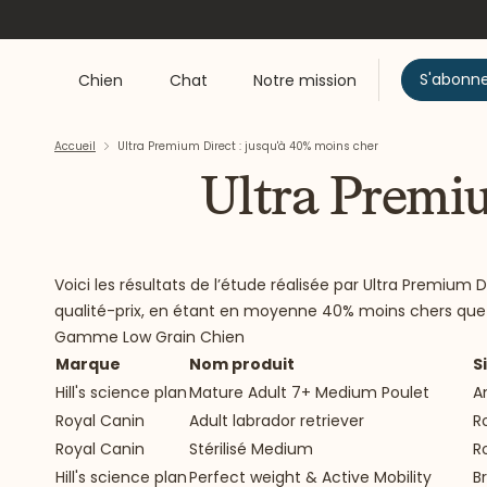
S'abonn
Chien
Chat
Notre mission
Accueil
Ultra Premium Direct : jusqu'à 40% moins cher
Ultra Premiu
Voici les résultats de l’étude réalisée par Ultra Premi
qualité-prix, en étant en moyenne 40% moins chers que
Gamme Low Grain Chien
Marque
Nom produit
S
Hill's science plan
Mature Adult 7+ Medium Poulet
A
Royal Canin
Adult labrador retriever
R
Royal Canin
Stérilisé Medium
R
Hill's science plan
Perfect weight & Active Mobility
B