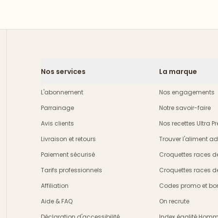
Nos services
La marque
L'abonnement
Nos engagements
Parrainage
Notre savoir-faire
Avis clients
Nos recettes Ultra 
Livraison et retours
Trouver l'aliment a
crire
Paiement sécurisé
Croquettes races d
Tarifs professionnels
Croquettes races d
Affiliation
Codes promo et bon
Aide & FAQ
On recrute
Déclaration d'accessibilité
Index égalité Ho