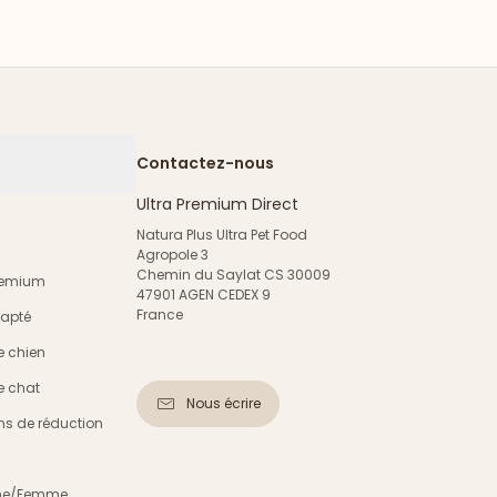
Contactez-nous
Ultra Premium Direct
Natura Plus Ultra Pet Food
Agropole 3
Chemin du Saylat CS 30009
Premium
47901 AGEN CEDEX 9
France
dapté
e chien
e chat
Nous écrire
s de réduction
mme/Femme