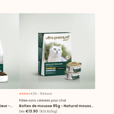
4.7/5 - 1504 avis
Pâtée sans céréales pour chat
ieur -
Boîtes de mousse 85g - Natural mousse
sole & poulet
€13.90
Dès
(€13.63/kg)