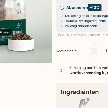
Abonneren
-10%
10% korting op al je bestelling
Flexibele leveringsfrequentie
Volledig aanpasbaar
Door u te abonneren, verbindt u zi
1
Hoeveelheid:
Minder
Bezorging aan huis va
Gratis verzending bij
Ingrediënten