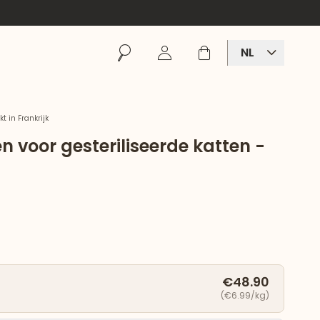
Zoeken
Inloggen
Winkelmand
NL
 in Frankrijk
n voor gesteriliseerde katten -
€48.90
(€6.99/kg)