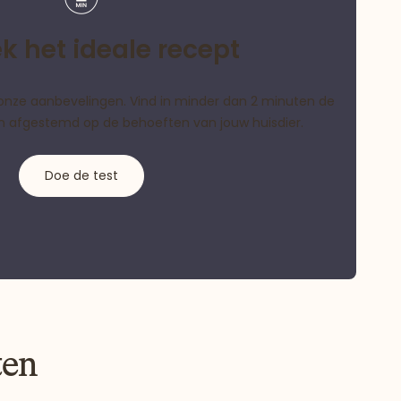
k het ideale recept
als onze aanbevelingen. Vind in minder dan 2 minuten de
ijn afgestemd op de behoeften van jouw huisdier.
Doe de test
ten