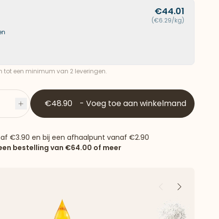
€44.01
(€6.29/kg)
en
ch tot een minimum van 2 leveringen.
€48.90
-
Voeg toe aan winkelmand
Plus
naf
€3.90
en bij een afhaalpunt vanaf
€2.90
 een bestelling van
€64.00
of meer
Vorige
Volgende