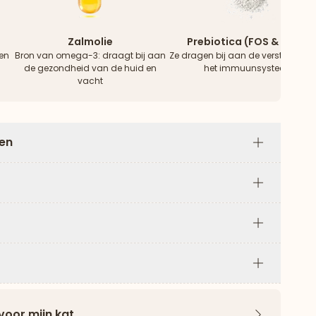
Zalmolie
Prebiotica (FOS & MOS)
en
Bron van omega-3: draagt ​​bij aan
Ze dragen bij aan de versterking 
de gezondheid van de huid en
het immuunsysteem
vacht
len
Plus
Plus
Plus
Plus
voor mijn kat