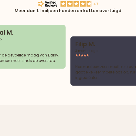
Meer dan 1.1 miljoen honden en katten overtuigd
l M.
o
Filip M.
3 months ago
r de gevoelige maag van Daisy.
emen meer sinds de overstap.
Normaal een zeer moeilijke eter, 
gaat elke keer moeiteloos op. Pur
ingrediënten!