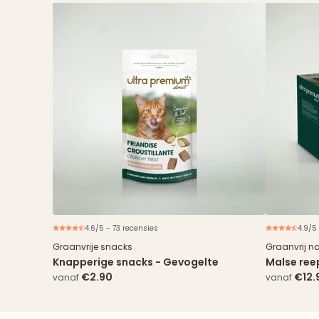
4.6/5 - 73 recensies
4.9/5
Nieuw
Graanvrije snacks
Graanvrij n
Knapperige snacks - Gevogelte
Malse reep
€2.90
€12.
vanaf
vanaf