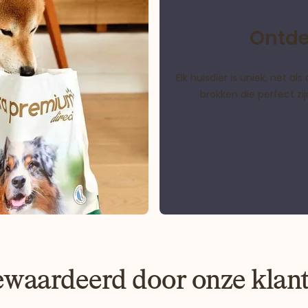
Ontde
Elk huisdier is uniek, net 
brokken die perfect z
waardeerd door onze klan