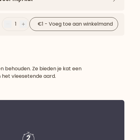
Pijl naar 
1
€1
-
Voeg toe aan winkelmand
Minder
Plus
n behouden. Ze bieden je kat een
n het vleesetende aard.