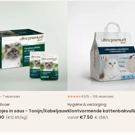
 - 7 recensies
4.5/5 - 136 recensies
Nieuw
atvoer
Hygiëne & verzorging
jes in saus - Tonijn/Kabeljauw
Klontvormende kattenbakvulli
90
€7.50
(€12.65/kg)
vanaf
€ 1,58/L