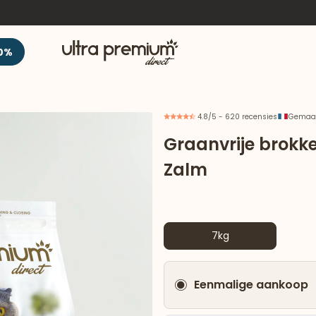
Welkom
0%
4.8/5 - 620 recensies
Gemaakt
Graanvrije brokke
Zalm
7kg
Eenmalige aankoop