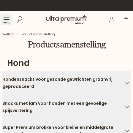
Inloggen
Winke
Menu
Zoeken
Welkom
Welkom
Productsamenstelling
Productsamenstelling
Hond
Hondensnacks voor gezonde gewrichten graanvrij
geproduceerd
Pi
Snacks met lam voor honden met een gevoelige
spijsvertering
Pi
Super Premium brokken voor kleine en middelgrote