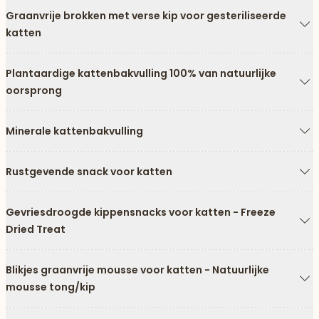
Graanvrije brokken met verse kip voor gesteriliseerde
katten
Pi
Plantaardige kattenbakvulling 100% van natuurlijke
oorsprong
Pi
Minerale kattenbakvulling
Pi
Rustgevende snack voor katten
Pi
Gevriesdroogde kippensnacks voor katten - Freeze
Dried Treat
Pi
Blikjes graanvrije mousse voor katten - Natuurlijke
mousse tong/kip
Pi