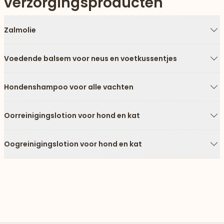
verzorgingsproducten
Zalmolie
Pi
Voedende balsem voor neus en voetkussentjes
Pi
Hondenshampoo voor alle vachten
Pi
Oorreinigingslotion voor hond en kat
Pi
Oogreinigingslotion voor hond en kat
Pi