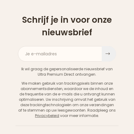
Schrijf je in voor onze
nieuwsbrief
Je e-mailadres
Aanme
Ik wil graag de gepersonaliseerde nieuwsbrief van
Ultra Premium Direct ontvangen.
We maken gebruik van trackingpixels binnen onze
abonnementsdiensten, waardoor we de inhoud en
de frequentie van de e-mails die u ontvangt kunnen
optimaliseren. Uw inschrijving omvat het gebruik van
deze trackingtechnologieën om onze verzendingen
af te stemmen op uw leesgewoonten. Raadpleeg ons
Privacybeleid
voor meer informatie.