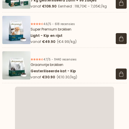
7 kg gesteriliseerd zalm + 96 zakjes
Beki
vanaf
€106.90
Eenheid : 118,70€ - 7,05€/kg
4.6/5 - 618 recensies
Super Premium brokken
Light - Kip en rijst
Beki
vanaf
€49.90
(€4.99/kg)
4.7/5 - 11440 recensies
Graanvrije brokken
Gesteriliseerde kat - Kip
Beki
vanaf
€30.90
(€10.30/kg)
aar beneden