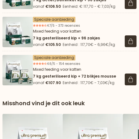
Beki
vanaf
€106.50
Eenheid: € 117,70 - € 7,03/kg
Speciale aanbieding
4.7/5 - 373 recensies
Mixed feeding voor katten
7 kg gesteriliseerd kip + 96 zakjes
Beki
vanaf
€105.50
Eenheid : 117,70€ - 6,96€/kg
Speciale aanbieding
4.6/5 - 154 recensies
Mixed feeding voor katten
7 kg gesteriliseerd kip + 72 blikjes mousse
Beki
vanaf
€107.90
Eenheid : 117,70€ - 7,03€/kg
Misshond vind je dit ook leuk