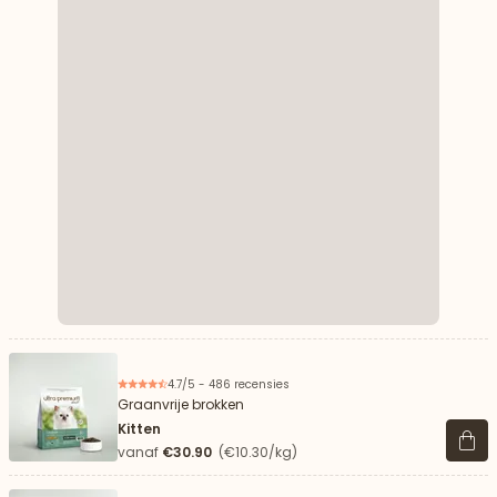
4.7/5 - 486 recensies
Graanvrije brokken
Kitten
Beki
vanaf
€30.90
(€10.30/kg)