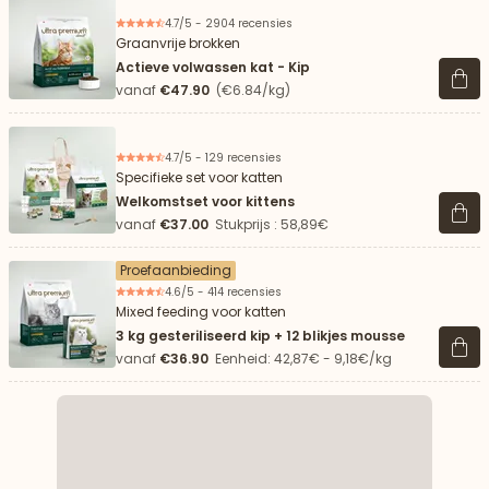
4.7/5 - 2904 recensies
Graanvrije brokken
Actieve volwassen kat - Kip
Beki
vanaf
€47.90
(€6.84/kg)
4.7/5 - 129 recensies
Specifieke set voor katten
Welkomstset voor kittens
Beki
vanaf
€37.00
Stukprijs : 58,89€
Proefaanbieding
4.6/5 - 414 recensies
Mixed feeding voor katten
3 kg gesteriliseerd kip + 12 blikjes mousse
Beki
vanaf
€36.90
Eenheid: 42,87€ - 9,18€/kg