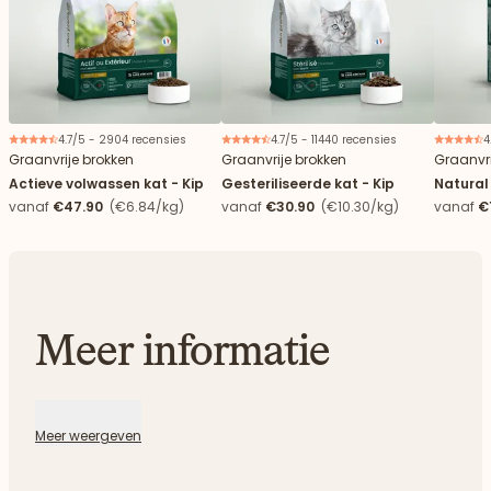
4.7/5 - 2904 recensies
4.7/5 - 11440 recensies
4
Graanvrije brokken
Graanvrije brokken
Graanvri
Actieve volwassen kat - Kip
Gesteriliseerde kat - Kip
Natural
vanaf
€47.90
(€6.84/kg)
vanaf
€30.90
(€10.30/kg)
vanaf
€
Meer informatie
Meer weergeven