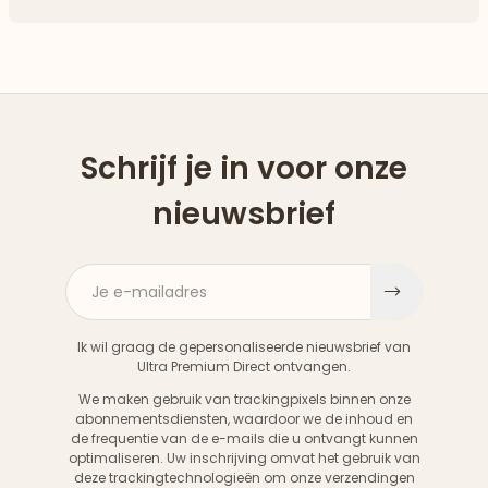
Schrijf je in voor onze
nieuwsbrief
Je e-mailadres
Aanme
Ik wil graag de gepersonaliseerde nieuwsbrief van
Ultra Premium Direct ontvangen.
We maken gebruik van trackingpixels binnen onze
abonnementsdiensten, waardoor we de inhoud en
de frequentie van de e-mails die u ontvangt kunnen
optimaliseren. Uw inschrijving omvat het gebruik van
deze trackingtechnologieën om onze verzendingen