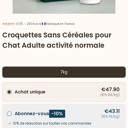
4.7/5 - 2904 avis
Fabriqué en France
Croquettes Sans Céréales pour
Chat Adulte activité normale
7kg
€47.90
Achat unique
 vers le bas
(€6.84/kg)
€43.11
Abonnez-vous
-10%
(€6.16/kg)
10% de réduction sur toutes vos commandes