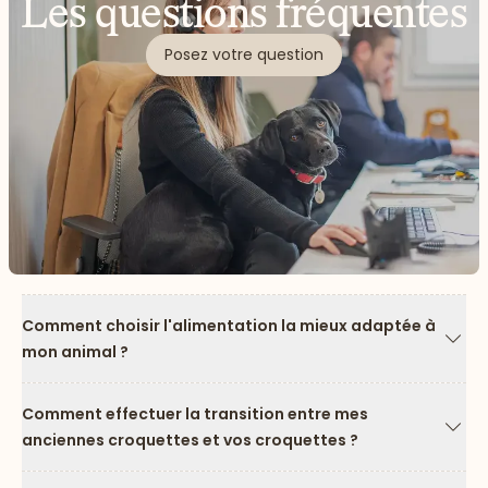
Les questions fréquentes
Posez votre question
Comment choisir l'alimentation la mieux adaptée à
mon animal ?
Flèc
Comment effectuer la transition entre mes
anciennes croquettes et vos croquettes ?
Flèc