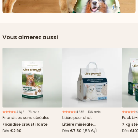
Vous aimerez aussi
4.6/5 - 73 avis
4.5/5 - 136 avis
4
Friandises sans céréales
Litière pour chat
Pack bi-
Friandise croustillante
Litière minérale
7 kg sté
agglomérante - 5L
sachet
Dès
€2.90
Dès
€7.50
1,58 €/L
Dès
€10
7,09€/k