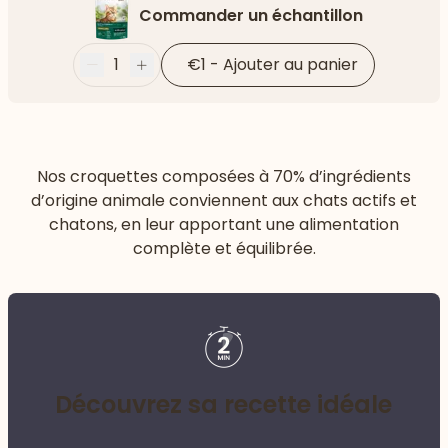
Commander un échantillon
1
€1
-
Ajouter au panier
Moins
Plus
Nos croquettes composées à 70% d’ingrédients
d’origine animale conviennent aux chats actifs et
chatons, en leur apportant une alimentation
complète et équilibrée.
Découvrez sa recette idéale