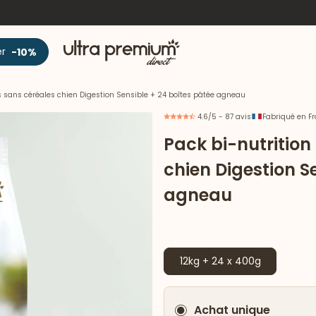
Accueil
er
-10%
tes sans céréales chien Digestion Sensible + 24 boîtes pâtée agneau
4.6/5 - 87 avis
Fabriqué en F
Pack bi-nutrition
chien Digestion S
agneau
12kg + 24 x 400g
Achat unique