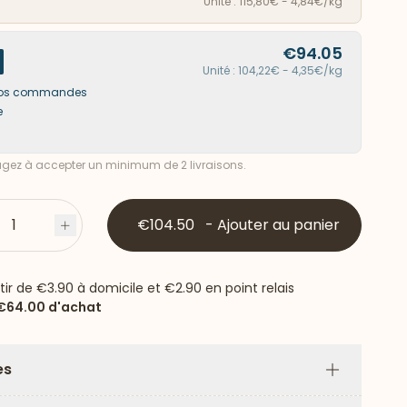
Unité : 115,80€ - 4,84€/kg
€94.05
Unité : 104,22€ - 4,35€/kg
s vos commandes
e
ez à accepter un minimum de 2 livraisons.
1
€104.50
-
Ajouter au panier
s
Plus
rtir de
€3.90
à domicile et
€2.90
en point relais
€64.00
d'achat
es
Plus