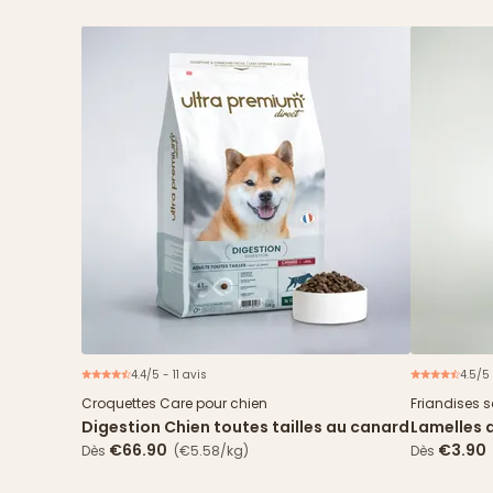
4.4/5 - 11 avis
4.5/5
Nouveau
Croquettes Care pour chien
Friandises 
Digestion Chien toutes tailles au canard
Lamelles 
€66.90
€3.90
Dès
(€5.58/kg)
Dès