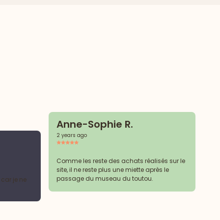
Anne-Sophie R.
2 years ago
C
2 y
Comme les reste des achats réalisés sur le
site, il ne reste plus une miette après le
passage du museau du toutou.
 car je ne
Me