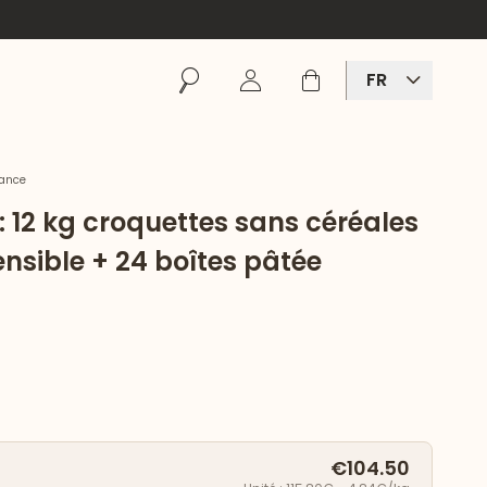
Rechercher
Se connecter
Panier
FR
rance
 : 12 kg croquettes sans céréales
ensible + 24 boîtes pâtée
€104.50