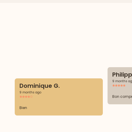
Philipp
9 months a
Dominique G.
9 months ago
Bon comp
Bien