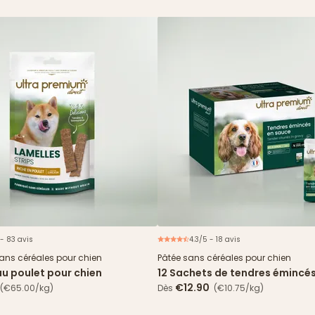
 - 83 avis
4.3/5 - 18 avis
N
sans céréales pour chien
Pâtée sans céréales pour chien
au poulet pour chien
12 Sachets de tendres émincé
& haricots verts
€12.90
(€65.00/kg)
Dès
(€10.75/kg)