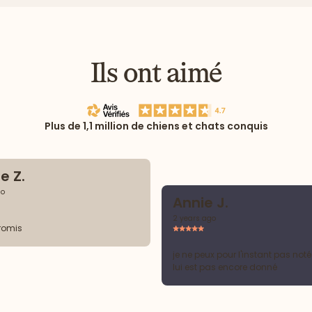
Ils ont aimé
Plus de 1,1 million de chiens et chats conquis
e Z.
go
Annie J.
2 years ago
romis
je ne peux pour l'instant pas noté
lui est pas encore donné