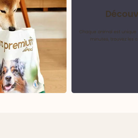
Découvr
Chaque animal est unique 
minutes, trouvez les 