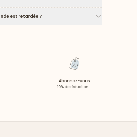
Flèche vers le ba
de est retardée ?
Flèche vers le ba
Abonnez-vous
10% de réduction...