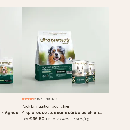
4.5/5 - 49 avis
ouveau
Offre d'essai
Pack bi-nutrition pour chien
s - Agneau
4 kg croquettes sans céréales chien
Digestion Sensible + 2 boîtes agneau
€36.50
Dès
Unité : 37,43€ - 7,60€/kg