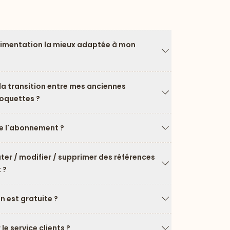
limentation la mieux adaptée à mon
Flèche vers le ba
a transition entre mes anciennes
roquettes ?
Flèche vers le ba
 l'abonnement ?
Flèche vers le ba
uter / modifier / supprimer des références
 ?
Flèche vers le ba
on est gratuite ?
Flèche vers le ba
e service clients ?