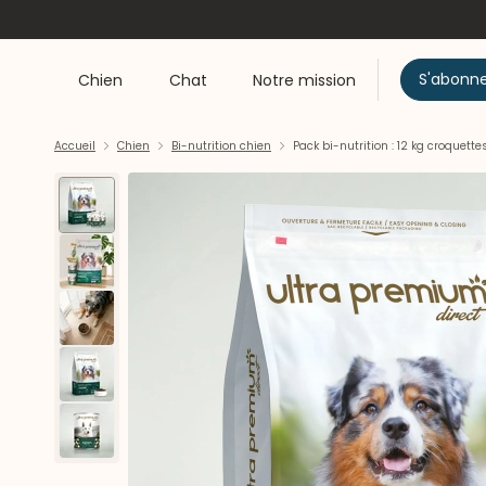
S'abonn
Chien
Chat
Notre mission
Accueil
Chien
Bi-nutrition chien
Pack bi-nutrition : 12 kg croquet