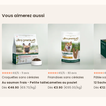
Vous aimerez aussi
4.6/5 - 11 avis
4.5/5 - 83 avis
4
Croquettes sans céréales
Friandises sans céréales
Pâtée sa
Au saumon frais - Petite taille
Lamelles au poulet
12 Sach
haricots
Dès
€46.90
(€6.70/kg)
Dès
€3.90
(€65.00/kg)
Dès
€12