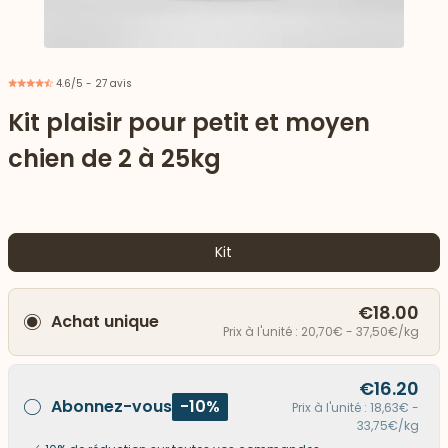
4.6/5 - 27 avis
Kit plaisir pour petit et moyen
chien de 2 à 25kg
Kit
€18.00
Achat unique
 vers le bas
Prix à l'unité : 20,70€ - 37,50€/kg
€16.20
Abonnez-vous
-10%
Prix à l'unité : 18,63€ -
33,75€/kg