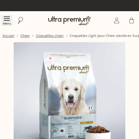
Se connecte
Panier
Menu
Rechercher
Accueil
Accueil
Chien
Croquettes chien
Croquettes Light pour Chien adulte en Surp