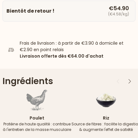
€54.90
Bientôt de retour !
(€4.58/kg)
Frais de livraison : à partir de
€3.90
à domicile et
€2.90
en point relais
Livraison offerte dès
€64.00
d'achat
Ingrédients
Précédent
Suiv
Poulet
Riz
Protéine de haute qualité : contribue
Source de fibres : facilite la digesti
à l'entretien de la masse musculaire
& augmente l'effet de satiété