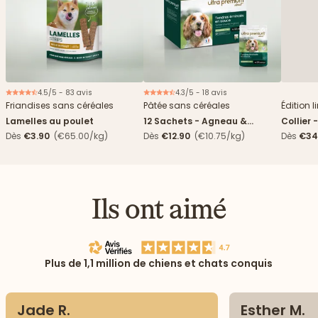
4.5/5 - 83 avis
4.3/5 - 18 avis
Nouveau
Friandises sans céréales
Pâtée sans céréales
Édition l
Lamelles au poulet
12 Sachets - Agneau &
Collier 
haricots verts
Dès
€3.90
(€65.00/kg)
Dès
€12.90
(€10.75/kg)
Dès
€34
Ils ont aimé
Plus de 1,1 million de chiens et chats conquis
Jade R.
Esther M.