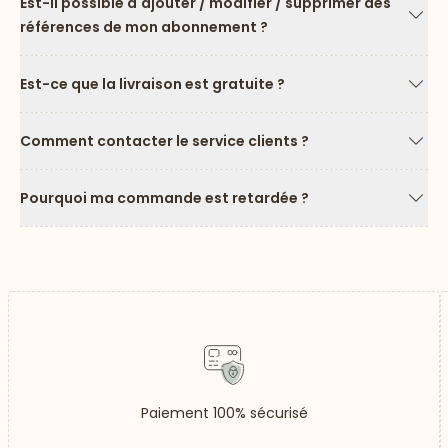
Est-il possible d'ajouter / modifier / supprimer des
références de mon abonnement ?
Flèc
Est-ce que la livraison est gratuite ?
Flèc
Comment contacter le service clients ?
Flèc
Pourquoi ma commande est retardée ?
Flèc
Paiement 100% sécurisé