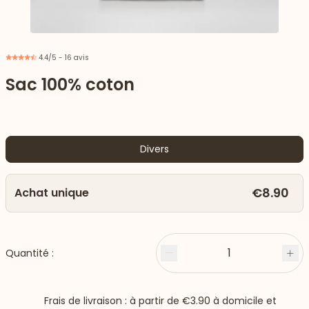
4.4/5 - 16 avis
Sac 100% coton
Divers
€8.90
Achat unique
 vers le bas
1
Quantité :
Moins
Plu
Frais de livraison : à partir de
€3.90
à domicile et