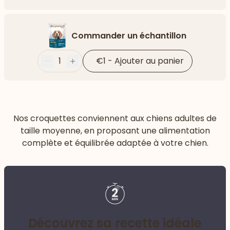
Flèch
Commander un échantillon
1
€1
-
Ajouter au panier
Moins
Plus
Nos croquettes conviennent aux chiens adultes de
taille moyenne, en proposant une alimentation
complète et équilibrée adaptée à votre chien.
Découvrez sa recette idéale