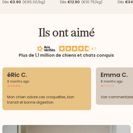
haricots verts
Dès
€3.90
(€65.00/kg)
Dès
€12.90
(€10.75/kg)
Dès
€34
Ils ont aimé
Plus de 1,1 million de chiens et chats conquis
éRic C.
Emma C.
8 months ago
8 months ago
Mon chien adore ces croquettes, bon
Voir commentaire
transit et bonne digestion.