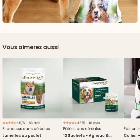
Vous aimerez aussi
4.5/5 - 83 avis
4.3/5 - 18 avis
Nouveau
Friandises sans céréales
Pâtée sans céréales
Édition l
Lamelles au poulet
12 Sachets - Agneau &
Collier 