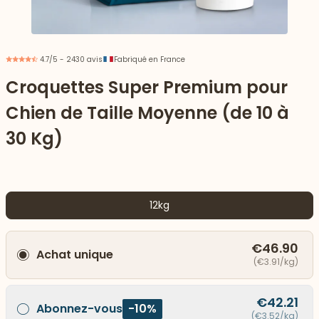
4.7/5 - 2430 avis
Fabriqué en France
Croquettes Super Premium pour
Chien de Taille Moyenne (de 10 à
30 Kg)
12kg
 vers le bas
€46.90
Achat unique
(€3.91/kg)
€42.21
Abonnez-vous
-10%
(€3.52/kg)