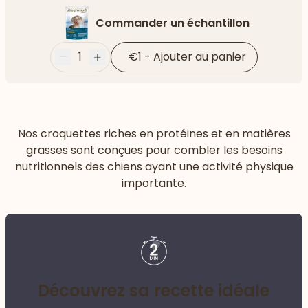
Commander un échantillon
1
€1
-
Ajouter au panier
Moins
Plus
Nos croquettes riches en protéines et en matières
grasses sont conçues pour combler les besoins
nutritionnels des chiens ayant une activité physique
importante.
Découvrez sa recette idéale