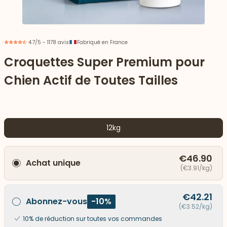
4.7/5 - 1178 avis
Fabriqué en France
Croquettes Super Premium pour
Chien Actif de Toutes Tailles
12kg
€46.90
Achat unique
 vers le bas
(€3.91/kg)
€42.21
Abonnez-vous
-10%
(€3.52/kg)
10% de réduction sur toutes vos commandes