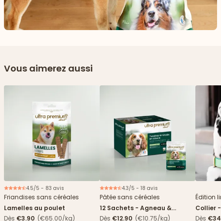
Vous aimerez aussi
4.5/5 - 83 avis
4.3/5 - 18 avis
Nouveau
Friandises sans céréales
Pâtée sans céréales
Édition l
Lamelles au poulet
12 Sachets - Agneau &
Collier 
haricots verts
Dès
€3.90
(€65.00/kg)
Dès
€12.90
(€10.75/kg)
Dès
€34