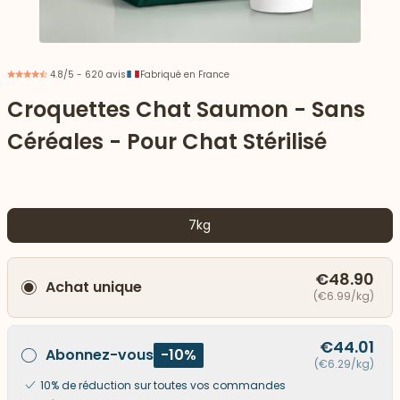
4.8/5 - 620 avis
Fabriqué en France
Croquettes Chat Saumon - Sans
Céréales - Pour Chat Stérilisé
7kg
€48.90
Achat unique
 vers le bas
(€6.99/kg)
€44.01
Abonnez-vous
-10%
(€6.29/kg)
10% de réduction sur toutes vos commandes