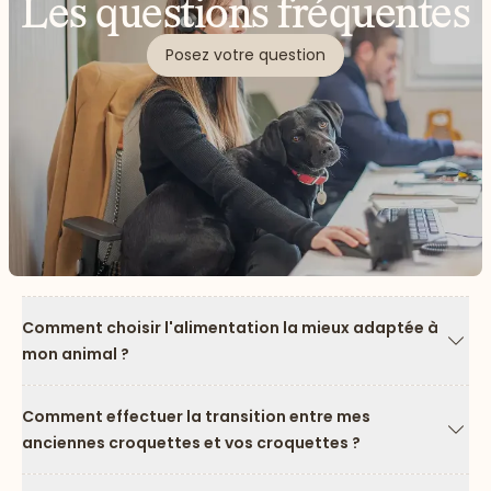
Les questions fréquentes
Posez votre question
Comment choisir l'alimentation la mieux adaptée à
mon animal ?
Flèc
Comment effectuer la transition entre mes
anciennes croquettes et vos croquettes ?
Flèc