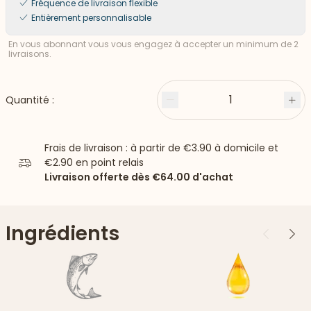
Fréquence de livraison flexible
Entièrement personnalisable
En vous abonnant vous vous engagez à accepter un minimum de 2
livraisons.
1
Quantité :
Moins
Plu
Frais de livraison : à partir de
€3.90
à domicile et
€2.90
en point relais
Livraison offerte dès
€64.00
d'achat
Ingrédients
Précédent
Suiv