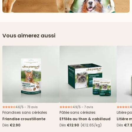
Vous aimerez aussi
4.6/5 - 73 avis
4.9/5 - 7 avis
4
Nouveau
Friandises sans céréales
Pâtée sans céréales
Litière p
Friandise croustillante
Effilés au thon & cabillaud
Litière 
agglomé
Dès
€2.90
Dès
€12.90
(€12.65/kg)
Dès
€7.