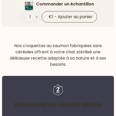
Commander un échantillon
1
€1
-
Ajouter au panier
Moins
Plus
Nos croquettes au saumon fabriquées sans
céréales offrent à votre chat stérilisé une
délicieuse recette adaptée à sa nature et à ses
besoins.
Découvrez sa recette idéale