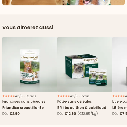
Vous aimerez aussi
4.6/5 - 73 avis
4.9/5 - 7 avis
4
Nouveau
Friandises sans céréales
Pâtée sans céréales
Litière p
Friandise croustillante
Effilés au thon & cabillaud
Litière 
agglomé
Dès
€2.90
Dès
€12.90
(€12.65/kg)
Dès
€7.