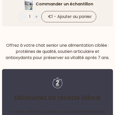
Commander un échantillon
1
€1
-
Ajouter au panier
Moins
Plus
Offrez à votre chat senior une alimentation ciblée :
protéines de qualité, soutien articulaire et
antioxydants pour préserver sa vitalité après 7 ans.
Découvrez sa recette idéale
Chaque animal est unique et nos recommandations