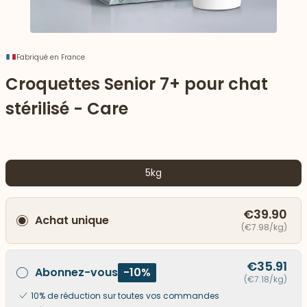
Fabriqué en France
Croquettes Senior 7+ pour chat
stérilisé - Care
5kg
€39.90
Achat unique
 vers le bas
(€7.98/kg)
€35.91
Abonnez-vous
-10%
(€7.18/kg)
10% de réduction sur toutes vos commandes