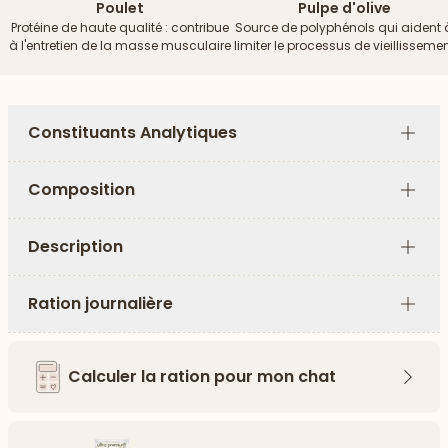
Poulet
Pulpe d'olive
Protéine de haute qualité : contribue
Source de polyphénols qui aident 
à l'entretien de la masse musculaire
limiter le processus de vieillisseme
Constituants Analytiques
Plus
Composition
Plus
Description
Plus
Ration journalière
Plus
Calculer la ration pour mon chat
Flèch