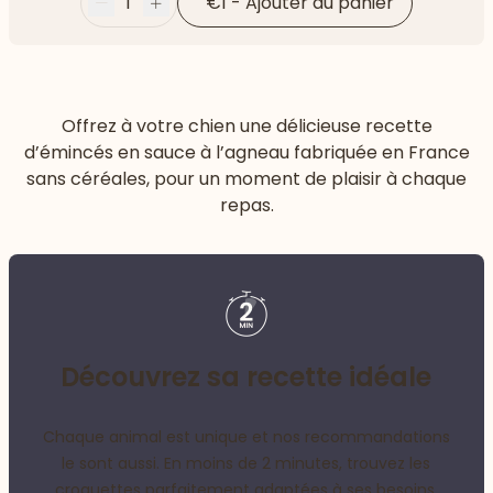
1
€1
-
Ajouter au panier
Moins
Plus
Offrez à votre chien une délicieuse recette
d’émincés en sauce à l’agneau fabriquée en France
sans céréales, pour un moment de plaisir à chaque
repas.
Découvrez sa recette idéale
Chaque animal est unique et nos recommandations
le sont aussi. En moins de 2 minutes, trouvez les
croquettes parfaitement adaptées à ses besoins.