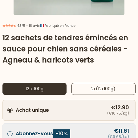
4.3/5 - 18 avis
Fabriqué en France
12 sachets de tendres émincés en
sauce pour chien sans céréales -
Agneau & haricots verts
12 x 100g
2x(12x100g)
 vers le bas
€12.90
Achat unique
(€10.75/kg)
€11.61
Abonnez-vous
-10%
(€9.68/kg)