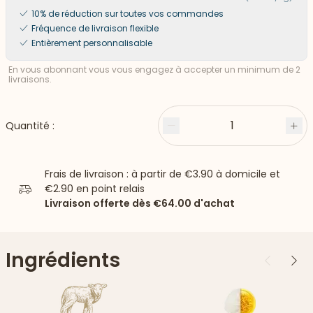
10% de réduction sur toutes vos commandes
Fréquence de livraison flexible
Entièrement personnalisable
En vous abonnant vous vous engagez à accepter un minimum de 2
livraisons.
1
Quantité :
Moins
Plu
Frais de livraison : à partir de
€3.90
à domicile et
€2.90
en point relais
Livraison offerte dès
€64.00
d'achat
Ingrédients
Précédent
Suiv