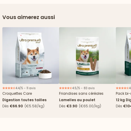
Vous aimerez aussi
4.4/5 - 11 avis
4.5/5 - 83 avis
4
Nouveau
Croquettes Care
Friandises sans céréales
Pack bi-
Digestion toutes tailles
Lamelles au poulet
12 kg Di
boîtes
Dès
€66.90
(€5.58/kg)
Dès
€3.90
(€65.00/kg)
Dès
€10
4,84€/k