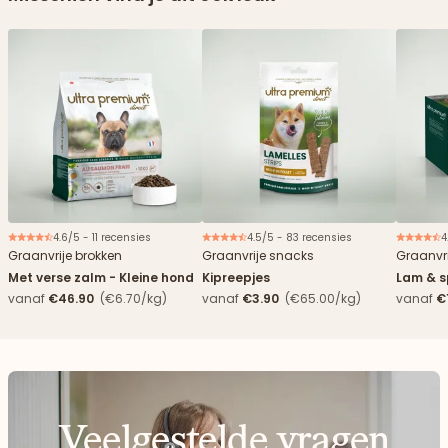
4.6/5 - 11 recensies
4.5/5 - 83 recensies
4
Nieuw
Graanvrije brokken
Graanvrije snacks
Graanvri
Met verse zalm - Kleine hond
Kipreepjes
Lam & s
vanaf
€46.90
(€6.70/kg)
vanaf
€3.90
(€65.00/kg)
vanaf
€
Veelgestelde vragen