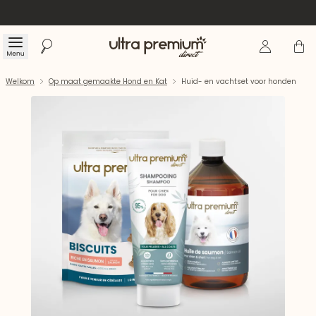
Inloggen
Winke
Menu
Zoeken
Welkom
Welkom
Op maat gemaakte Hond en Kat
Huid- en vachtset voor honden