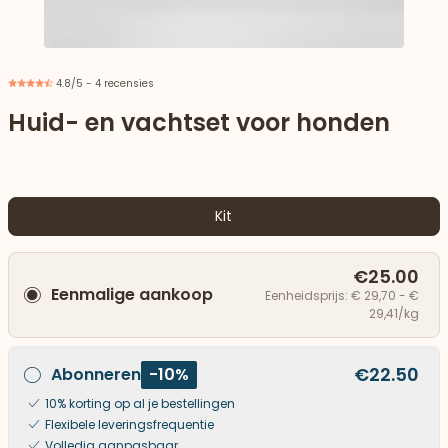
4.8/5 - 4 recensies
Huid- en vachtset voor honden
Kit
€25.00
Eenmalige aankoop
Eenheidsprijs: € 29,70 - €
29,41/kg
aar beneden
€22.50
Abonneren
-10%
10% korting op al je bestellingen
Flexibele leveringsfrequentie
Volledig aanpasbaar