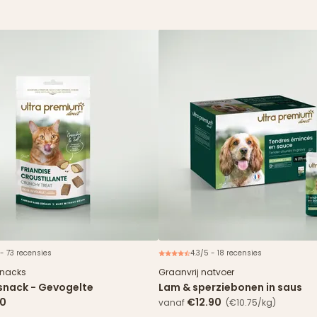
 - 73 recensies
4.3/5 - 18 recensies
Nieuw
snacks
Graanvrij natvoer
snack - Gevogelte
Lam & sperziebonen in saus
90
€12.90
vanaf
(€10.75/kg)