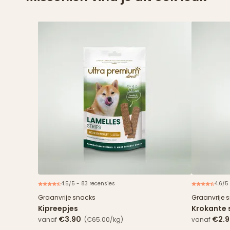
4.5/5 - 83 recensies
4.6/5
Graanvrije snacks
Graanvrije 
Kipreepjes
Krokante 
€3.90
€2.
vanaf
(€65.00/kg)
vanaf