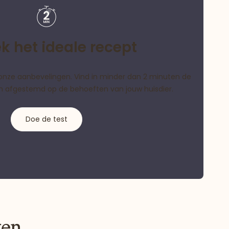
k het ideale recept
als onze aanbevelingen. Vind in minder dan 2 minuten de
ijn afgestemd op de behoeften van jouw huisdier.
Doe de test
ten