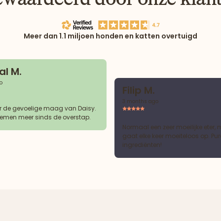
Meer dan 1.1 miljoen honden en katten overtuigd
l M.
o
Filip M.
3 months ago
r de gevoelige maag van Daisy.
emen meer sinds de overstap.
Normaal een zeer moeilijke eter, 
gaat elke keer moeiteloos op. Pur
ingrediënten!