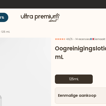
Welkom
0%
- 125 mL
4.6/5 - 14 recensies
Gemaakt i
Oogreinigingsloti
mL
125mL
Eenmalige aankoop