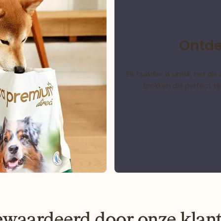
Ontde
Elk huisdier is uniek, net 
brokken die perfect z
waardeerd door onze klan