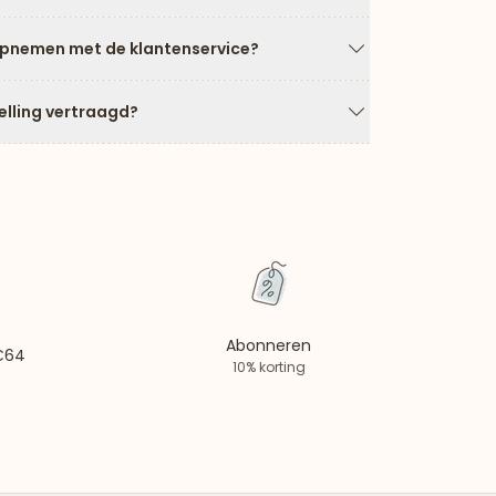
Pijl naar beneden
opnemen met de klantenservice?
Pijl naar beneden
elling vertraagd?
Pijl naar beneden
Abonneren
 €64
10% korting