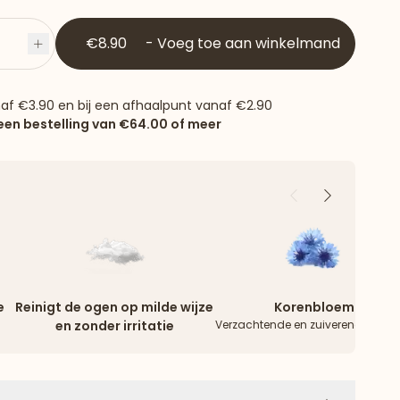
€8.90
-
Voeg toe aan winkelmand
Plus
naf
€3.90
en bij een afhaalpunt vanaf
€2.90
 een bestelling van
€64.00
of meer
Vorige
Volgende
e
Reinigt de ogen op milde wijze
Korenbloem
en zonder irritatie
Verzachtende en zuiverende werk