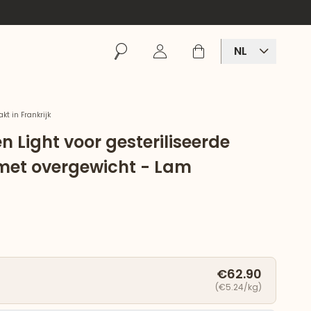
Zoeken
Inloggen
Winkelmand
NL
t in Frankrijk
n Light voor gesteriliseerde
et overgewicht - Lam
€62.90
(€5.24/kg)