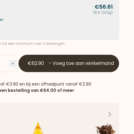
€56.61
(€4.72/kg)
en
ch tot een minimum van 2 leveringen.
€62.90
-
Voeg toe aan winkelmand
Plus
naf
€3.90
en bij een afhaalpunt vanaf
€2.90
 een bestelling van
€64.00
of meer
Vorige
Volgende