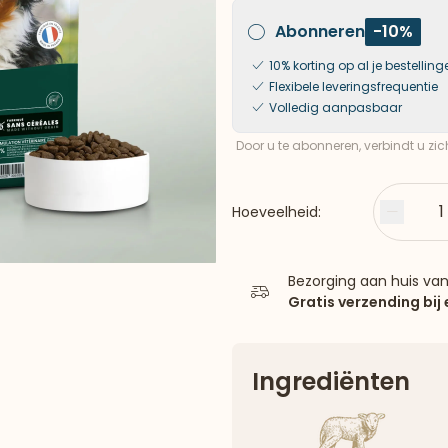
Abonneren
-10%
10% korting op al je bestelling
Flexibele leveringsfrequentie
Volledig aanpasbaar
Door u te abonneren, verbindt u zi
1
Hoeveelheid:
Minder
Bezorging aan huis va
Gratis verzending bij
Ingrediënten