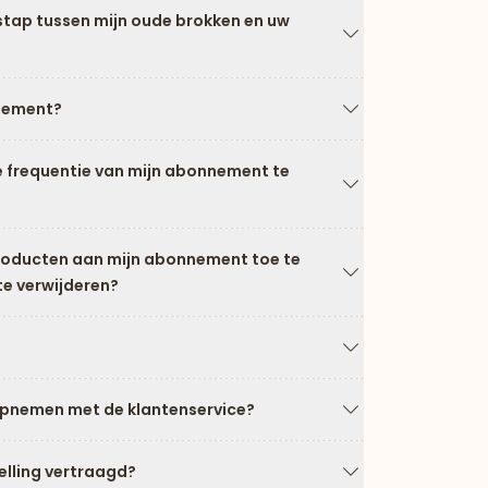
stap tussen mijn oude brokken en uw
Pijl naar beneden
nement?
Pijl naar beneden
e frequentie van mijn abonnement te
Pijl naar beneden
producten aan mijn abonnement toe te
te verwijderen?
Pijl naar beneden
Pijl naar beneden
opnemen met de klantenservice?
Pijl naar beneden
elling vertraagd?