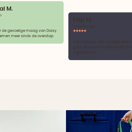
l M.
o
Filip M.
3 months ago
r de gevoelige maag van Daisy.
emen meer sinds de overstap.
Normaal een zeer moeilijke eter, 
gaat elke keer moeiteloos op. Pur
ingrediënten!