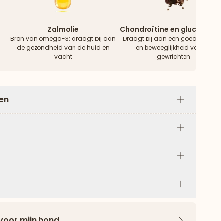
Zalmolie
Chondroïtine en glucosami
Bron van omega-3: draagt ​​bij aan
Draagt ​​bij aan een goede werki
de gezondheid van de huid en
en beweeglijkheid van de
vacht
gewrichten
len
Plus
Plus
Plus
Plus
 voor mijn hond