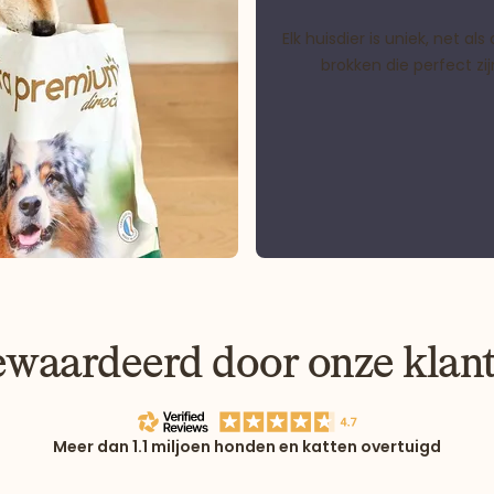
Elk huisdier is uniek, net 
brokken die perfect z
waardeerd door onze klan
Meer dan 1.1 miljoen honden en katten overtuigd