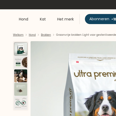
Abonneren
-1
Hond
Kat
Het merk
Welkom
Hond
Brokken
Graanvrije brokken Light voor gesterilisee