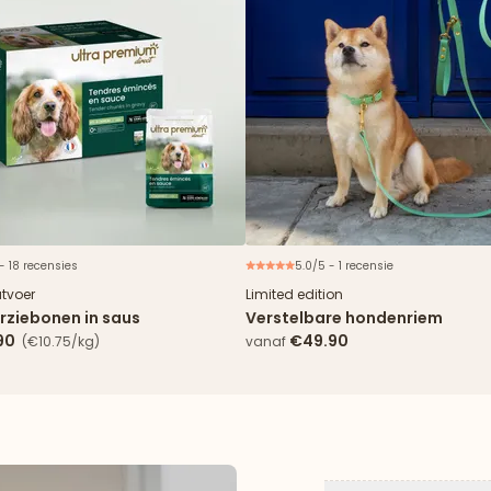
 - 18 recensies
5.0/5 - 1 recensie
Nieuw
atvoer
Limited edition
rziebonen in saus
Verstelbare hondenriem
90
€49.90
(€10.75/kg)
vanaf