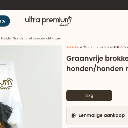
Welkom
0%
rde honden/honden met overgewicht - Lam
4.7/5 - 2652 recensies
Gemaak
Graanvrije brokke
honden/honden m
12kg
Eenmalige aankoop