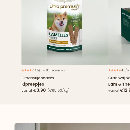
4.5/5 - 83 recensies
4.3/5
Graanvrije snacks
Graanvrij n
Kipreepjes
Lam & spe
€3.90
€12.
vanaf
(€65.00/kg)
vanaf