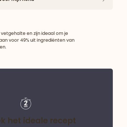
Pijl naar 
etgehalte en zijn ideaal om je
taan
voor 49% uit ingrediënten van
en.
k het ideale recept