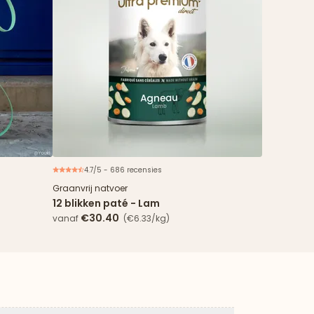
4.7/5 - 686 recensies
Graanvrij natvoer
12 blikken paté - Lam
€30.40
vanaf
(€6.33/kg)