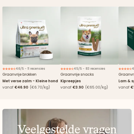
4.6/5 - 11 recensies
4.5/5 - 83 recensies
4
Nieuw
Graanvrije brokken
Graanvrije snacks
Graanvri
Met verse zalm - Kleine hond
Kipreepjes
Lam & s
vanaf
€46.90
(€6.70/kg)
vanaf
€3.90
(€65.00/kg)
vanaf
€
Veelgestelde vragen