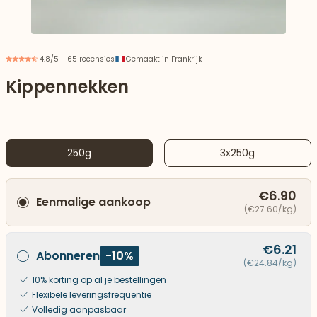
4.8/5 - 65 recensies
Gemaakt in Frankrijk
Kippennekken
250g
3x250g
€6.90
Eenmalige aankoop
(€27.60/kg)
aar beneden
€6.21
Abonneren
-10%
(€24.84/kg)
10% korting op al je bestellingen
Flexibele leveringsfrequentie
Volledig aanpasbaar