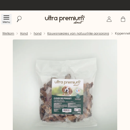
Inloggen
Winke
Menu
Zoeken
Welkom
Welkom
Hond
hond
Kauwsnoepjes van natuurlijke oorsprong
Kippenne